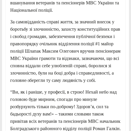
вшанування ветеранів та пенсіонерів МВС України та
Національної поліції.
За самовідданість справі життя, за значний внесок у
боротьбу зі злочинністю, захисту конституційних прав
і свобод громадян, забезпечення публічної безпеки і
правопорядку очільник відділення поліції #1 майор
поліції Шлапак Максим Олегович вручив пенсіонерам
МВС України грамоти та відзнаки, зазначаючи, що всі
сповна віддали себе улюбленій справі, боролися зі
злочинністю, були на боці добра і справедливості, а
головне-зберегли ту саму людяність у собі.
“Ви, як і раніше, у професії, в строю! Нехай небо над
головою буде мирним, спогади про минуле
розбурхують тільки по-доброму! Здоров’я, сил та
бадьорості духу вам!» – такими словами також
привітав всіх ветеранів та пенсіонерів МВС начальник
Болградського районного відділу поліції Роман Галкін.