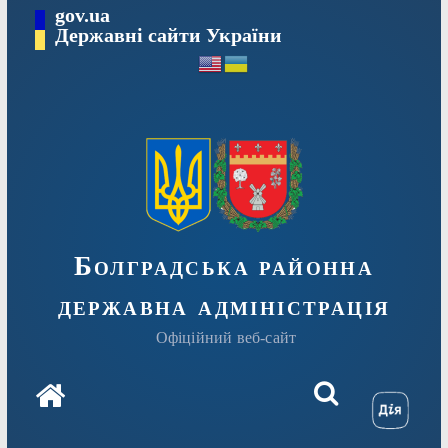
Перейти
gov.ua
Державні сайти України
до
вмісту
Болградська районна
державна адміністрація
Офіційний веб-сайт