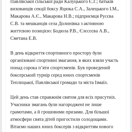
Павлівської сільської ради Калуцького Є.Г.; батьків
вихованців секції боксу Яцюка С.А., Залецького І.М.,
Макарова А.Є., Макарова Н.В.; підприємця Русєва
С.В. та мешканців села Долинівка з активною
життєвою позицією: Бодюла Р.В., Єлєсєєва А.В.,
Сметана Е.В.
В день відкриття спортивного простору були
організовані спортивні змагання, в яких взяли участь
понад сорока п’яти спортсменів. Був проведений
боксерський турнір серед юних спортсменів
Теплицької, Павлівської громади та міста Ізмаїл.
Цей день став справжнім святом для всіх присутніх.
Учасники змагань були нагороджені не лише
грамотами, а й грошовими призами. Для більшої
атмосфери свята дітей пригостили солодощами.
Вітаємо наших юних боксерів з відкриттям нового