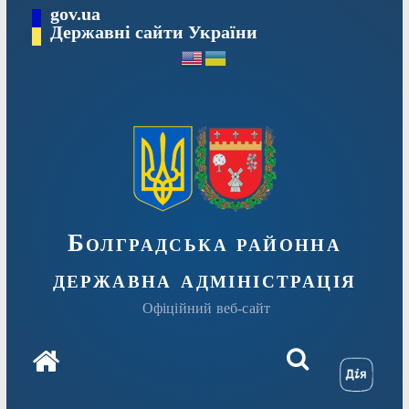
Перейти
gov.ua
Державні сайти України
до
вмісту
Болградська районна
державна адміністрація
Офіційний веб-сайт