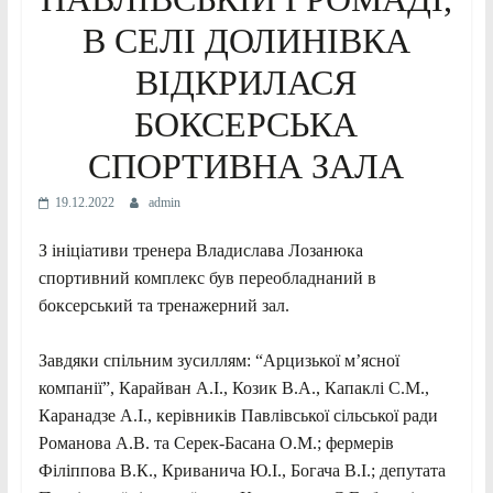
В СЕЛІ ДОЛИНІВКА
ВІДКРИЛАСЯ
БОКСЕРСЬКА
СПОРТИВНА ЗАЛА
19.12.2022
admin
З ініціативи тренера Владислава Лозанюка
спортивний комплекс був переобладнаний в
боксерський та тренажерний зал.
Завдяки спільним зусиллям: “Арцизької м’ясної
компанії”, Карайван А.І., Козик В.А., Капаклі С.М.,
Каранадзе А.І., керівників Павлівської сільської ради
Романова А.В. та Серек-Басана О.М.; фермерів
Філіппова В.К., Криванича Ю.І., Богача В.І.; депутата