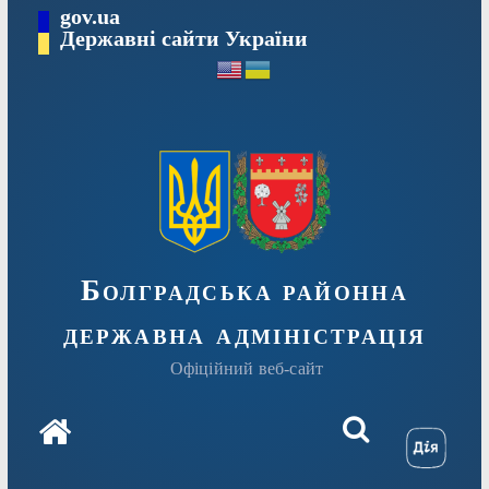
Перейти
gov.ua
Державні сайти України
до
вмісту
Болградська районна
державна адміністрація
Офіційний веб-сайт