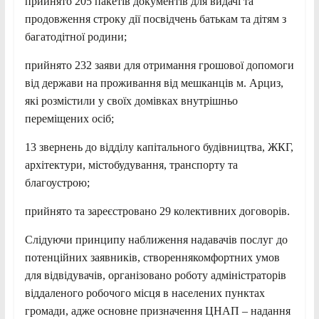
прийнято 205 пакетів документів для видачі та
продовження строку дії посвідчень батькам та дітям з
багатодітної родини;
прийнято 232 заяви для отримання грошової допомоги
від держави на проживання від мешканців м. Арциз,
які розмістили у своїх домівках внутрішньо
переміщених осіб;
13 звернень до відділу капітального будівництва, ЖКГ,
архітектури, містобудування, транспорту та
благоустрою;
прийнято та зареєстровано 29 колективних договорів.
Слідуючи принципу наближення надавачів послуг до
потенційних заявників, створеннякомфортних умов
для відвідувачів, організовано роботу адміністраторів
віддаленого робочого місця в населених пунктах
громади, адже основне призначення ЦНАП – надання