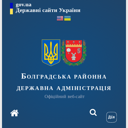
Перейти
gov.ua
Державні сайти України
до
вмісту
Болградська районна
державна адміністрація
Офіційний веб-сайт