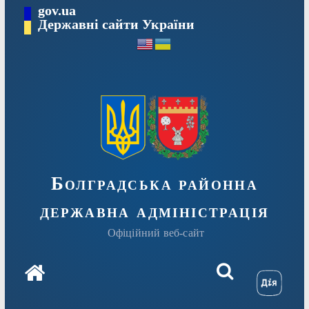
Перейти
gov.ua
Державні сайти України
до
вмісту
Болградська районна
державна адміністрація
Офіційний веб-сайт