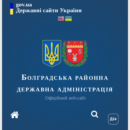
Перейти
gov.ua
Державні сайти України
до
вмісту
Болградська районна
державна адміністрація
Офіційний веб-сайт