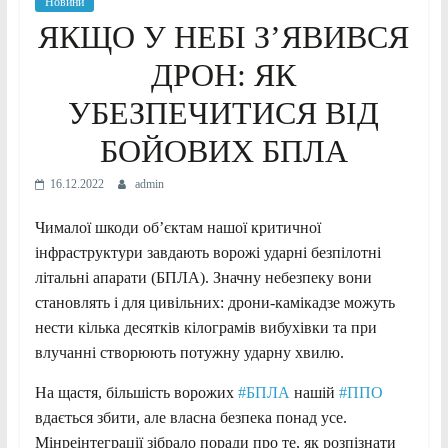
Новини
ЯКЩО У НЕБІ З’ЯВИВСЯ
ДРОН: ЯК
УБЕЗПЕЧИТИСЯ ВІД
БОЙОВИХ БПЛА
16.12.2022
admin
Чималої шкоди об’єктам нашої критичної
інфраструктури завдають ворожі ударні безпілотні
літальні апарати (БПЛА). Значну небезпеку вони
становлять і для цивільних: дрони-камікадзе можуть
нести кілька десятків кілограмів вибухівки та при
влучанні створюють потужну ударну хвилю.
На щастя, більшість ворожих
#БПЛА
нашій
#ППО
вдається збити, але власна безпека понад усе.
Мінреінтеграції зібрало поради про те, як розпізнати