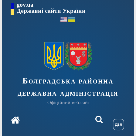
Перейти
gov.ua
Державні сайти України
до
вмісту
Болградська районна
державна адміністрація
Офіційний веб-сайт