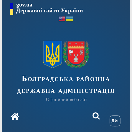
Перейти
gov.ua
Державні сайти України
до
вмісту
Болградська районна
державна адміністрація
Офіційний веб-сайт