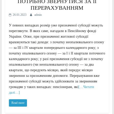
ПОТРІБНО ЗВЕРНУТИСЯ ЗА ЇЇ
ПЕРЕРАХУВАННЯМ
26.01.2023
admin
У певних випадках розмір уже призначеної субсидії можуть
переглянути. В яких саме, нагадали в Пенсійному фонді
України. Отже, при призначенні житлової субсидії
враховуються такі доходи: з початку неопалювального сезону
— за ІІІ і ІV квартали попереднього календарного року; з
початку опалювального сезону — за І і ІІ квартали поточного
календарного року; у разі призначення субсидії не з початку
опалювального (чи неопалювального) сезону — за два
квартали, що передують місяцю, який передує місяцю
звернення за призначенням допомоги. Перерахування вже
призначеної субсидії можуть здійснювати за зверненням
громадян у таких випадках: пенсіонерам, які
[…Читати
далі…]
Read more