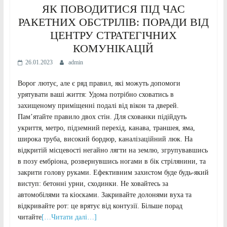
ЯК ПОВОДИТИСЯ ПІД ЧАС
РАКЕТНИХ ОБСТРІЛІВ: ПОРАДИ ВІД
ЦЕНТРУ СТРАТЕГІЧНИХ
КОМУНІКАЦІЙ
26.01.2023
admin
Ворог лютує, але є ряд правил, які можуть допомоги
урятувати ваші життя: Удома потрібно сховатись в
захищеному приміщенні подалі від вікон та дверей.
Пам’ятайте правило двох стін. Для схованки підійдуть
укриття, метро, підземний перехід, канава, траншея, яма,
широка труба, високий бордюр, каналізаційний люк. На
відкритій місцевості негайно лягти на землю, згрупувавшись
в позу ембріона, розвернувшись ногами в бік стрілянини, та
закрити голову руками. Ефективним захистом буде будь-який
виступ: бетонні урни, сходинки. Не ховайтесь за
автомобілями та кіосками. Закривайте долонями вуха та
відкривайте рот: це врятує від контузії. Більше порад
читайте
[…Читати далі…]