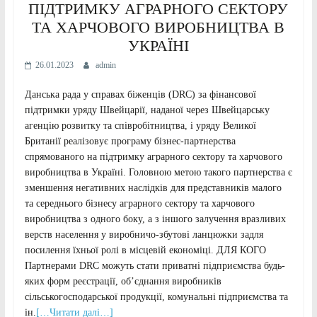
ПІДТРИМКУ АГРАРНОГО СЕКТОРУ
ТА ХАРЧОВОГО ВИРОБНИЦТВА В
УКРАЇНІ
26.01.2023
admin
Данська рада у справах біженців (DRC) за фінансової
підтримки уряду Швейцарії, наданої через Швейцарську
агенцію розвитку та співробітництва, і уряду Великої
Британії реалізовує програму бізнес-партнерства
спрямованого на підтримку аграрного сектору та харчового
виробництва в Україні. Головною метою такого партнерства є
зменшення негативних наслідків для представників малого
та середнього бізнесу аграрного сектору та харчового
виробництва з одного боку, а з іншого залучення вразливих
верств населення у виробничо-збутові ланцюжки задля
посилення їхньої ролі в місцевій економіці. ДЛЯ КОГО
Партнерами DRC можуть стати приватні підприємства будь-
яких форм реєстрації, об’єднання виробників
сільськогосподарської продукції, комунальні підприємства та
ін.
[…Читати далі…]