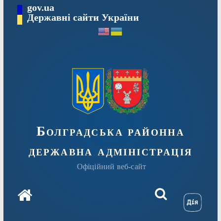
Перейти
gov.ua
Державні сайти України
до
вмісту
Болградська районна
державна адміністрація
Офіційний веб-сайт