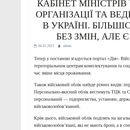
КАБІНЕТ МІНІСТРІ
ОРГАНІЗАЦІЇ ТА ВЕ
В УКРАЇНІ. БІЛЬШ
БЕЗ ЗМІН, АЛЕ 
04.01.2023
admin
Тепер у постанові згадується портал «Дія». Вій
територіальним центрам комплектування та соці
час зміни місця проживання.
Також військовий облік набуде різних видів: п
Персонально-якісний облік вестимуть ТЦК та С
персональний — підприємства, установи, держав
військовозобовʼязаний.
Крім цього, військовий облік поділять на загаль
військовозобовʼязані, які не мають броні, а в с