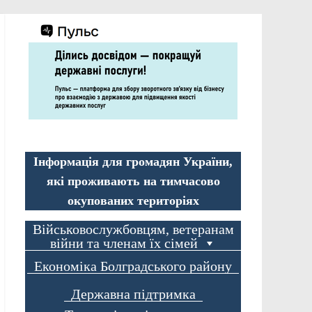
Інформація для громадян України,
які проживають на тимчасово
окупованих територіях
Військовослужбовцям, ветеранам
війни та членам їх сімей
Економіка Болградського району
Державна підтримка