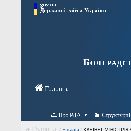
Перейти
gov.ua
Державні сайти України
до
вмісту
Болградс
Про РДА
Структурні
/
Новини
/
КАБІНЕТ МІНІСТРІВ 