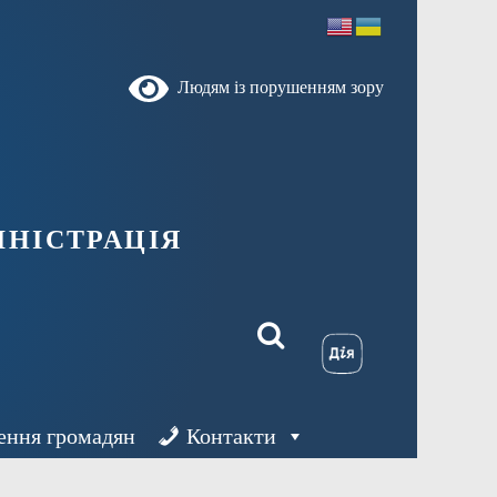
Людям із порушенням зору
ністрація
ення громадян
Контакти