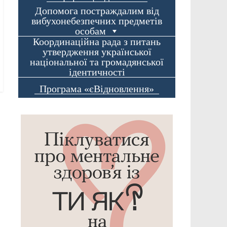
Допомога постраждалим від
вибухонебезпечних предметів
особам
Координаційна рада з питань
утвердження української
національної та громадянської
ідентичності
Програма «єВідновлення»