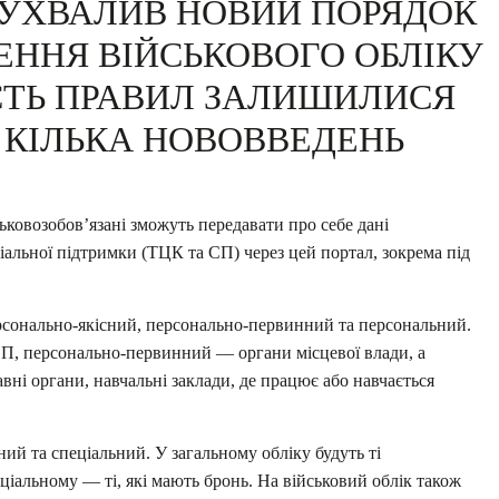
В УХВАЛИВ НОВИЙ ПОРЯДОК
ДЕННЯ ВІЙСЬКОВОГО ОБЛІКУ
ІСТЬ ПРАВИЛ ЗАЛИШИЛИСЯ
Є КІЛЬКА НОВОВВЕДЕНЬ
ськовозобовʼязані зможуть передавати про себе дані
альної підтримки (ТЦК та СП) через цей портал, зокрема під
ерсонально-якісний, персонально-первинний та
персональний.
П, персонально-первинний — органи місцевої влади, а
ні органи, навчальні заклади, де працює або навчається
ний та спеціальний. У загальному обліку будуть ті
пеціальному — ті, які мають бронь. На військовий облік також