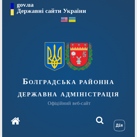
Перейти
gov.ua
Державні сайти України
до
вмісту
Болградська районна
державна адміністрація
Офіційний веб-сайт