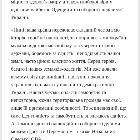
міцного здоров’я, миру, а також глибокої віри у
щасливе майбутнє Одещини та соборної і неділимої
України.
«Нині наша країна переживає складний час за всю
історію своєї незалежності, та попри все – ми українці
мужньо відстоюємо свободу та суверенітет своєї
держави, боремось за єдність і неподільність нашої
землі, часто ціною власного життя. Серед героїв,
багато і наших земляків-одеситів. Ми вже довели
всьому світу що нинішні і наступні покоління
українців гідні жити у вільній та демократичній
Україні. Наша Одеська область самобутня та
неповторна, кожна територіальна громада має свої,
лише їй притаманні особливості. То ж впевнений, що
саме ідентичність та самобутність визначають єдність.
А тільки в єдності наших дій та соборності душ ми
можемо досягти Перемоги!» – сказав Начальник
Одеської ОВА.