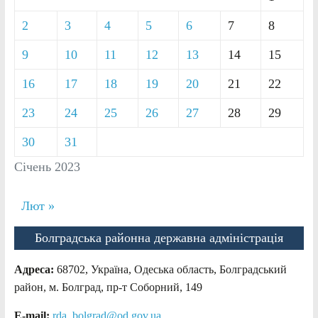
2
3
4
5
6
7
8
9
10
11
12
13
14
15
16
17
18
19
20
21
22
23
24
25
26
27
28
29
30
31
Січень 2023
Лют »
Болградська районна державна адміністрація
Адреса:
68702, Україна, Одеська область, Болградський
район, м. Болград, пр-т Соборний, 149
E-mail:
rda_bolgrad@od.gov.ua