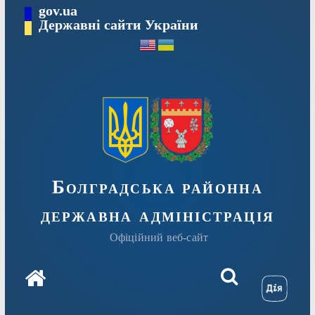
Перейти
gov.ua
Державні сайти України
до
вмісту
Болградська районна
державна адміністрація
Офіційний веб-сайт