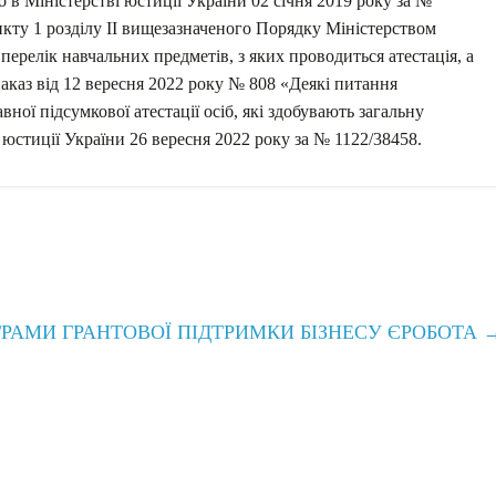
о в Міністерстві юстиції України 02 січня 2019 року за №
ункту 1 розділу II вищезазначеного Порядку Міністерством
ерелік навчальних предметів, з яких проводиться атестація, а
каз від 12 вересня 2022 року № 808 «Деякі питання
ної підсумкової атестації осіб, які здобувають загальну
 юстиції України 26 вересня 2022 року за № 1122/38458.
РАМИ ГРАНТОВОЇ ПІДТРИМКИ БІЗНЕСУ ЄРОБОТА