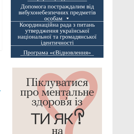
Допомога постраждалим від
вибухонебезпечних предметів
особам
Координаційна рада з питань
утвердження української
національної та громадянської
ідентичності
Програма «єВідновлення»
→