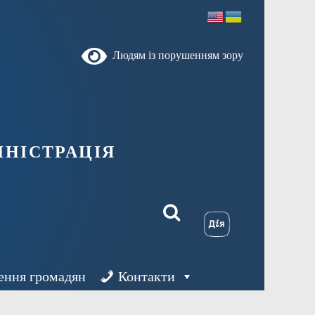
Людям із порушенням зору
ністрація
ення громадян
Контакти