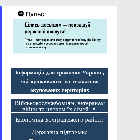
Інформація для громадян України,
які проживають на тимчасово
окупованих територіях
Військовослужбовцям, ветеранам
війни та членам їх сімей
Економіка Болградського району
Державна підтримка