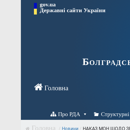
Перейти
gov.ua
Державні сайти України
до
вмісту
Болградс
Про РДА
Структурні
/
Новини
/
НАКАЗ МОН ЩОДО ЗВ