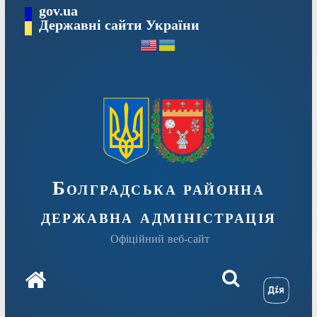
Перейти
gov.ua
Державні сайти України
до
вмісту
Болградська районна
державна адміністрація
Офіційний веб-сайт