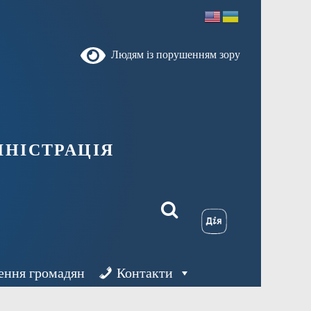
Людям із порушенням зору
ністрація
ення громадян
Контакти