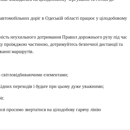
втомобільних доріг в Одеській області працює у цілодобовому
дність неухильного дотримання Правил дорожнього руху під час
ху проїжджою частиною, дотримуйтесь безпечної дистанції та
ванні маршрутів.
з світловідбиваючими елементами;
хідних переходів і будьте при цьому дуже уважними;
іг.
озі просимо звертатися на цілодобову гарячу лінію