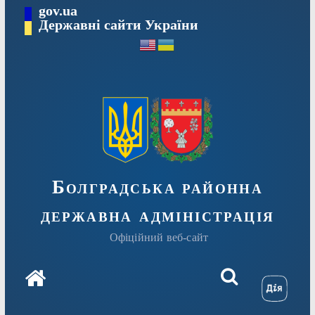
Перейти
gov.ua
Державні сайти України
до
вмісту
Болградська районна
державна адміністрація
Офіційний веб-сайт