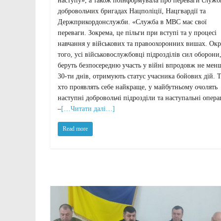
наступу», а також поінформувала про переваги служб
добровольчих бригадах Нацполіції, Нацгвардії та
Держприкордонслужби. «Служба в МВС має свої
переваги. Зокрема, це пільги при вступі та у процесі
навчання у військових та правоохоронних вишах. Окр
того, усі військовослужбовці підрозділів сил оборони,
беруть безпосередню участь у війні впродовж не мен
30-ти днів, отримують статус учасника бойових дій. Т
хто проявлять себе найкраще, у майбутньому очолять
наступні добровольчі підрозділи та наступальні операц
–
[…Читати далі…]
Read more