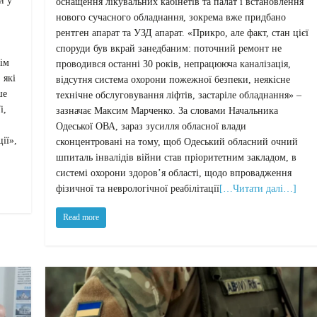
и у
оснащення лікувальних кабінетів та палат і встановлення
нового сучасного обладнання, зокрема вже придбано
рентген апарат та УЗД апарат. «Прикро, але факт, стан цієї
споруди був вкрай занедбаним: поточний ремонт не
ім
проводився останні 30 років, непрацююча каналізація,
 які
відсутня система охорони пожежної безпеки, неякісне
ше
технічне обслуговування ліфтів, застаріле обладнання» –
і,
зазначає Максим Марченко. За словами Начальника
Одеської ОВА, зараз зусилля обласної влади
ії»,
сконцентровані на тому, щоб Одеський обласний очний
шпиталь інвалідів війни став пріоритетним закладом, в
системі охорони здоров’я області, щодо впровадження
фізичної та неврологічної реабілітації
[…Читати далі…]
Read more