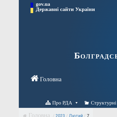
Перейти
gov.ua
Державні сайти України
до
вмісту
Болградс
Про РДА
Структурні
/
2023
/
Лютий
/
7