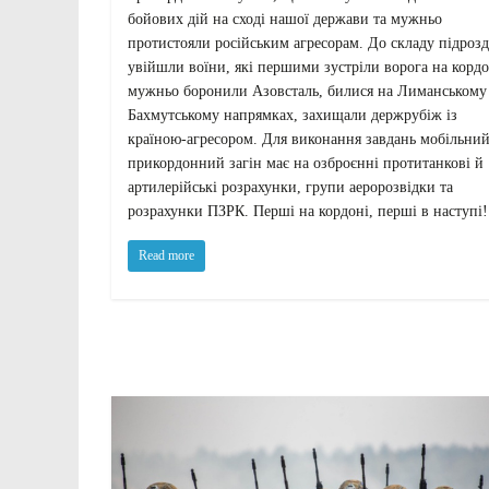
бойових дій на сході нашої держави та мужньо
протистояли російським агресорам. До складу підрозд
увійшли воїни, які першими зустріли ворога на кордо
мужньо боронили Азовсталь, билися на Лиманському
Бахмутському напрямках, захищали держрубіж із
країною-агресором. Для виконання завдань мобільни
прикордонний загін має на озброєнні протитанкові й
артилерійські розрахунки, групи аеророзвідки та
розрахунки ПЗРК. Перші на кордоні, перші в наступі!
Read more