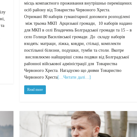
місць компактного проживання внутрішньо переміщених
осіб району від Товариства Червоного Хреста.
ілу
Отримані 80 наборів гуманітарної допомоги розподілені
ні,
між трьома МКП Арцизької громади, 10 наборів надано
 та
для МКП в селі Владичень Болградської громади та 15 – в
село Голиця Василівської громади. До складу наборів
й
входять: матраци, ліжка, ковдри, стільці, комплекти
постільної білизни, подушки, тумби та столи. Вкотре
висловлюємо найщиріші слова подяки від Болградської
районної військової адміністрації для Товариства
Червоного Хреста. Нагадуємо що днями Товариство
Червоного Хреста
[…Читати далі…]
Read more