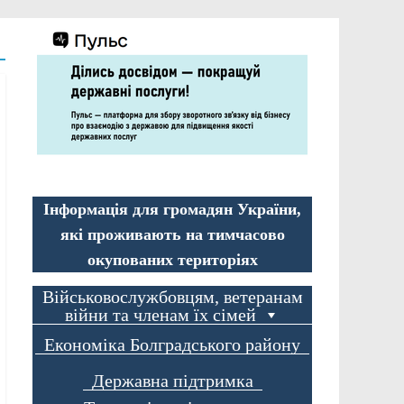
Інформація для громадян України,
які проживають на тимчасово
окупованих територіях
Військовослужбовцям, ветеранам
війни та членам їх сімей
Економіка Болградського району
Державна підтримка