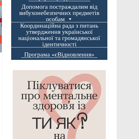
Допомога постраждалим від
вибухонебезпечних предметів
особам
Координаційна рада з питань
утвердження української
національної та громадянської
ідентичності
Програма «єВідновлення»