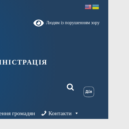
Людям із порушенням зору
ністрація
ення громадян
Контакти