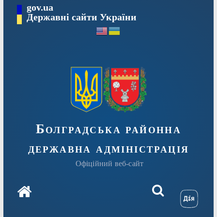
Перейти
gov.ua
Державні сайти України
до
вмісту
Болградська районна
державна адміністрація
Офіційний веб-сайт