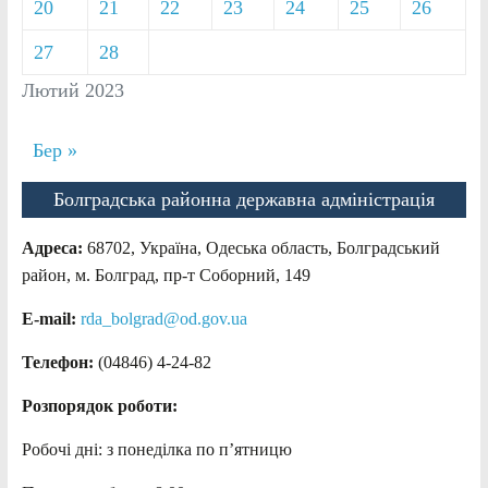
20
21
22
23
24
25
26
27
28
Лютий 2023
Бер »
Болградська районна державна адміністрація
Адреса:
68702, Україна, Одеська область, Болградський
район, м. Болград, пр-т Соборний, 149
E-mail:
rda_bolgrad@od.gov.ua
Телефон:
(04846) 4-24-82
Розпорядок роботи:
Робочі дні: з понеділка по п’ятницю