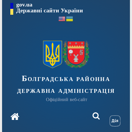
Перейти
gov.ua
Державні сайти України
до
вмісту
Болградська районна
державна адміністрація
Офіційний веб-сайт