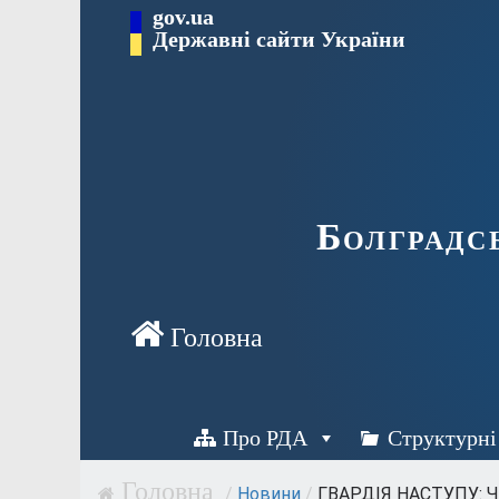
Перейти
gov.ua
Державні сайти України
до
вмісту
Болградс
Про РДА
Структурні
/
Новини
/
ГВАРДІЯ НАСТУПУ: Ч