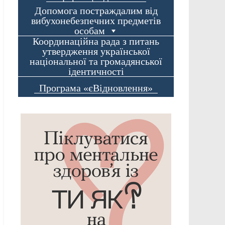
Допомога постраждалим від
вибухонебезпечних предметів
особам
Координаційна рада з питань
утвердження української
національної та громадянської
ідентичності
Програма «єВідновлення»