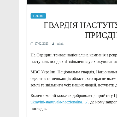
Новини
ГВАРДІЯ НАСТУПУ
ПРИЄДН
17.02.2023
admin
На Одещині триває національна кампанія з рекр
наступальних діях зі звільнення усіх окупован
МВС України, Національна гвардія, Національн
одеситів та мешканців області, хто прагне яком
землі та звільнити усіх наших людей, вступати д
Кожен охочий може як доброволець прийти у Ц
ukrayini-startuvala-naczionalna…/
, де йому запроп
поглядів.