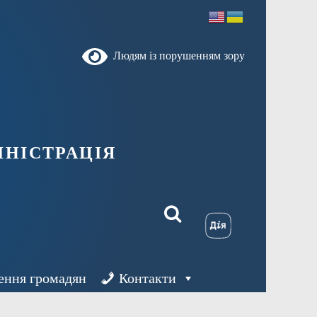
Людям із порушенням зору
ністрація
ення громадян
Контакти