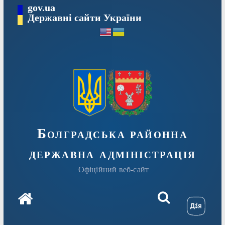
Перейти
gov.ua
Державні сайти України
до
вмісту
Болградська районна
державна адміністрація
Офіційний веб-сайт