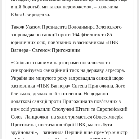
в цій боротьбі ми також переможемо», – зазначила
Юлія Свириденко.
Також Указом Президента Володимира Зеленського
запроваджено санкції проти 164 фізичних та 85
юридичних осіб, пов’язаних із засновником «ПВК
Вагнера» Євгеном Пригожиним.
«Спільно з нашими партнерами посилюємо та
синхронізуємо санкційний тиск на державу-агресора.
Україна ще минулого року запровадила санкції щодо
засновника «ПВК Вагнера» Євгена Пригожина, його
близьких, деяких осіб з оточення. Нещодавно
додаткові санкції проти Пригожина та пов’язаних з
ним осіб ухвалили Сполучені Штати та Європейський
Союз. Ланцюжки, на яких тримається бізнес-імперія
Пригожина, постачання зброї ПВК, мають бути
зруйновані», – зазначила Перший віце-прем’єр-міністр