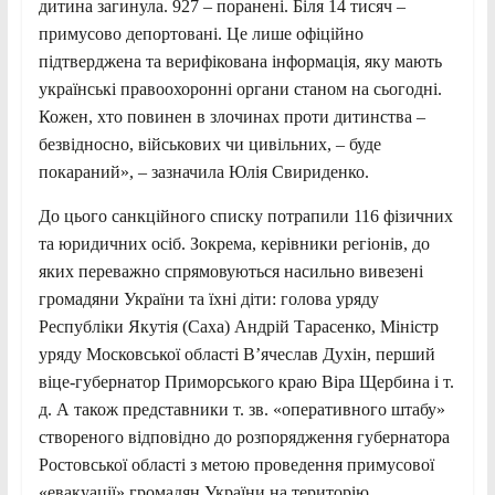
дитина загинула. 927 – поранені. Біля 14 тисяч –
примусово депортовані. Це лише офіційно
підтверджена та верифікована інформація, яку мають
українські правоохоронні органи станом на сьогодні.
Кожен, хто повинен в злочинах проти дитинства –
безвідносно, військових чи цивільних, – буде
покараний», – зазначила Юлія Свириденко.
До цього санкційного списку потрапили 116 фізичних
та юридичних осіб. Зокрема, керівники регіонів, до
яких переважно спрямовуються насильно вивезені
громадяни України та їхні діти: голова уряду
Республіки Якутія (Саха) Андрій Тарасенко, Міністр
уряду Московської області В’ячеслав Духін, перший
віце-губернатор Приморського краю Віра Щербина і т.
д. А також представники т. зв. «оперативного штабу»
створеного відповідно до розпорядження губернатора
Ростовської області з метою проведення примусової
«евакуації» громадян України на територію