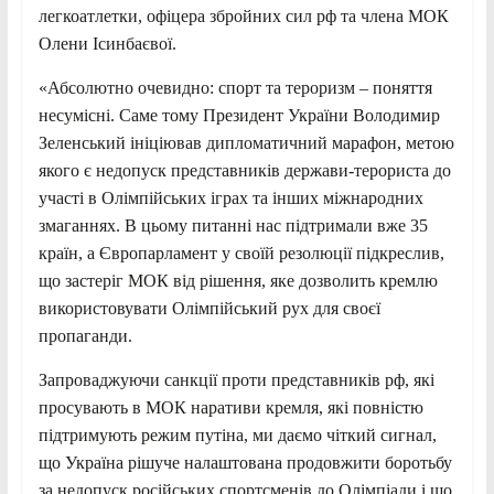
легкоатлетки, офіцера збройних сил рф та члена МОК
Олени Ісинбаєвої.
«Абсолютно очевидно: спорт та тероризм – поняття
несумісні. Саме тому Президент України Володимир
Зеленський ініціював дипломатичний марафон, метою
якого є недопуск представників держави-терориста до
участі в Олімпійських іграх та інших міжнародних
змаганнях. В цьому питанні нас підтримали вже 35
країн, а Європарламент у своїй резолюції підкреслив,
що застеріг МОК від рішення, яке дозволить кремлю
використовувати Олімпійський рух для своєї
пропаганди.
Запроваджуючи санкції проти представників рф, які
просувають в МОК наративи кремля, які повністю
підтримують режим путіна, ми даємо чіткий сигнал,
що Україна рішуче налаштована продовжити боротьбу
за недопуск російських спортсменів до Олімпіади і що