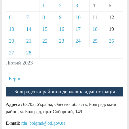
1
2
3
4
5
6
7
8
9
10
11
12
13
14
15
16
17
18
19
20
21
22
23
24
25
26
27
28
Лютий 2023
Бер »
Болградська районна державна адміністрація
Адреса:
68702, Україна, Одеська область, Болградський
район, м. Болград, пр-т Соборний, 149
E-mail:
rda_bolgrad@od.gov.ua