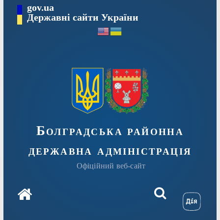
Перейти
gov.ua
Державні сайти України
до
вмісту
Болградська районна
державна адміністрація
Офіційний веб-сайт