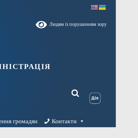
Людям із порушенням зору
ністрація
ення громадян
Контакти