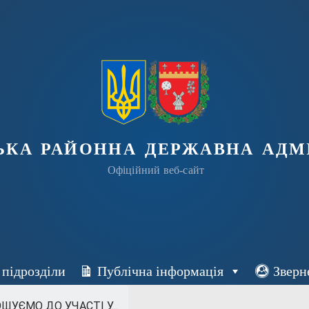
ька районна державна адмі
Офіційний веб-сайт
 підрозділи
Публічна інформація
Зверн
УЄМО ДО УЧАСТІ У...