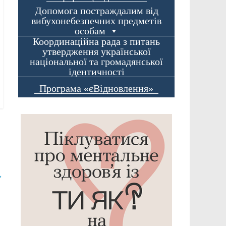
Допомога постраждалим від
вибухонебезпечних предметів
особам
Координаційна рада з питань
утвердження української
національної та громадянської
ідентичності
Програма «єВідновлення»
→