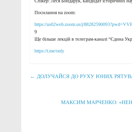
Спікер: Леся Бондарук, кандидат історичних нау
Посилання на zoom:
https://us02web.zoom.us/j/88282590093?pw
9
Ще більше лекцій в телеграм-каналі “Єдина Укр
https://t.me/only
←
ДОЛУЧАЙСЯ ДО РУХУ ЮНИХ РЯТУВ
МАКСИМ МАРЧЕНКО: «НЕН