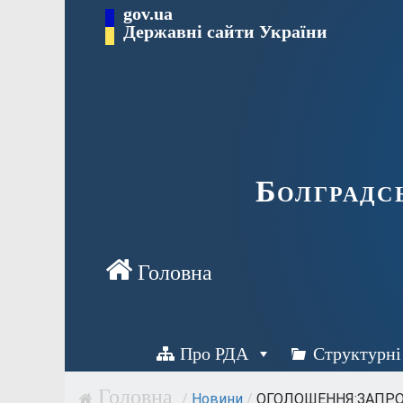
Перейти
gov.ua
Державні сайти України
до
вмісту
Болградс
Про РДА
Структурні
/
Новини
/
ОГОЛОШЕННЯ:ЗАПРОШ