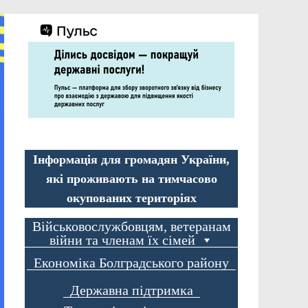
Інформація для громадян України,
які проживають на тимчасово
окупованих територіях
Військовослужбовцям, ветеранам
війни та членам їх сімей
Економіка Болградського району
Державна підтримка