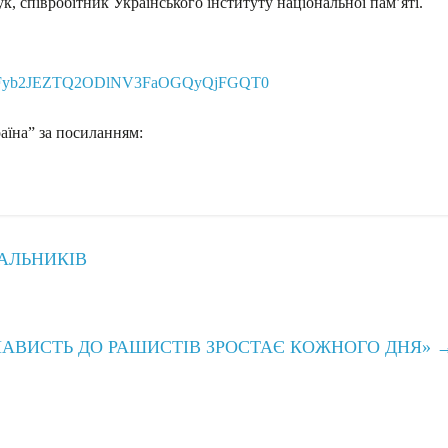
к, співробітник Українського інституту національної пам’яті.
d=VVFyb2JEZTQ2ODlNV3FaOGQyQjFGQT0
аїна” за посиланням:
АЛЬНИКІВ
АВИСТЬ ДО РАШИСТІВ ЗРОСТАЄ КОЖНОГО ДНЯ»