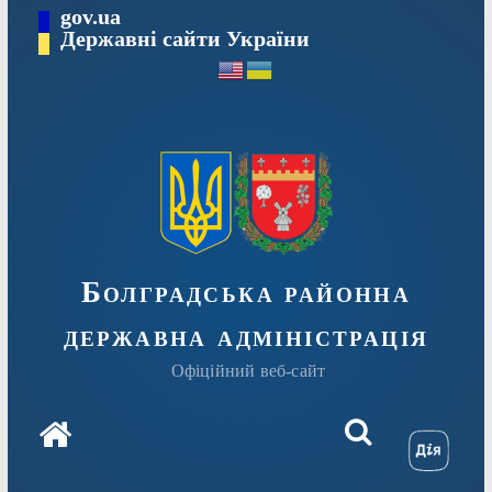
Перейти
gov.ua
Державні сайти України
до
вмісту
Болградська районна
державна адміністрація
Офіційний веб-сайт