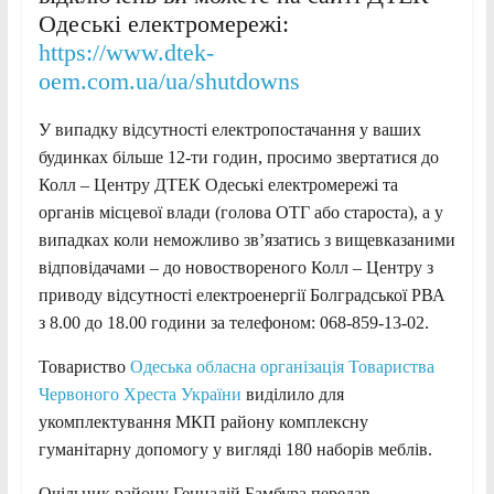
Одеські електромережі:
https://www.dtek-
oem.com.ua/ua/shutdowns
У випадку відсутності електропостачання у ваших
будинках більше 12-ти годин, просимо звертатися до
Колл – Центру ДТЕК Одеські електромережі та
органів місцевої влади (голова ОТГ або староста), а у
випадках коли неможливо зв’язатись з вищевказаними
відповідачами – до новоствореного Колл – Центру з
приводу відсутності електроенергії Болградської РВА
з 8.00 до 18.00 години за телефоном: 068-859-13-02.
Товариство
Одеська обласна організація Товариства
Червоного Хреста України
виділило для
укомплектування МКП району комплексну
гуманітарну допомогу у вигляді 180 наборів меблів.
Очільник району Геннадій Бамбура передав