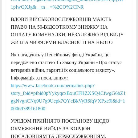
1pIwQXJg&__tn__=%2CO%2CP-R
ВДОВИ ВІЙСЬКОВОСЛУЖБОВЦІВ МАЮТЬ
ПРАВО НА 50-ВІДСОТКОМУ ЗНИЖКУ НА
ОПЛАТУ КОМУНАЛКИ, НЕЗАЛЕЖНО ВІД ВИДУ
ЖИТЛА ЧИ ФОРМИ ВЛАСНОСТІ НА НЬОГО
Як нагадують у Пенсійному фонді України, це
передбачено статтею 15 Закону України «Про статус
ветеранів війни, гарантії їх соціального захисту».
Інформація за посиланням:
https://www.facebook.com/permalink.php?
story_fbid=pfbid0pYykyqcxBxuCFHZXSQ4CfwgG6bZ1
ggNvgnCNq9U7g9Uepk7QYcBkVyR6fqVXPxe9l&id=1
00069389161800
УРЯДОМ ПРИЙНЯТО ПОСТАНОВУ ЩОДО
ОБМЕЖЕННЯ ВИЇЗДУ ЗА КОРДОН
ПОСАДОВЦЯМ ТА ДЕРЖСЛУЖБОВЦЯМ.