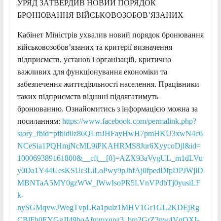
УРЯД ЗАТВЕРДИВ НОВИЙ ПОРЯДОК
БРОНЮВАННЯ ВІЙСЬКОВОЗОБОВ’ЯЗАНИХ
Кабінет Міністрів ухвалив новий порядок бронювання
військовозобов’язаних та критерії визначення
підприємств, установ і організацій, критично
важливих для функціонування економіки та
забезпечення життєдіяльності населення. Працівники
таких підприємств віднині підлягатимуть
бронюванню. Ознайомитись з інформацією можна за
посиланням:
https://www.facebook.com/permalink.php?
story_fbid=pfbid0z86QLmJHFayHwH7pmHKU3xwN4c6
NCeSia1PQHmjNcML9iPKAHRMS8Jur6XyycoDjl&id=
100069389161800&__cft__[0]=AZX93aVygUL_m1dLVu
y0Da1Y44UesKSUr3LiLoPwy9pJhfAj0fpedDfpDPJWjlD
MBNTaA5MY0gzWW_lWwIsoPR5LVnVPdbTj0yusiLF
k-
nySGMqvwJWegTvpLRa1pulz1MHV1Gr1GL2KDEjRg
CBlFh0EYGgJI49boAfmmxqpz3_bm2GrZ3nw4VqQXI-