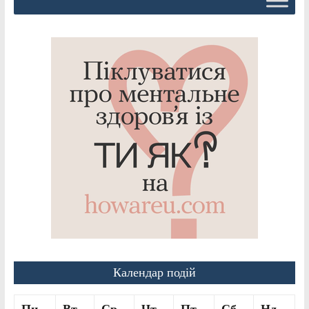
Календар подій
Пн
Вт
Ср
Чт
Пт
Сб
Нд