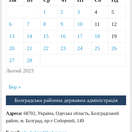
1
2
3
4
5
6
7
8
9
10
11
12
13
14
15
16
17
18
19
20
21
22
23
24
25
26
27
28
Лютий 2023
Бер »
Болградська районна державна адміністрація
Адреса:
68702, Україна, Одеська область, Болградський
район, м. Болград, пр-т Соборний, 149