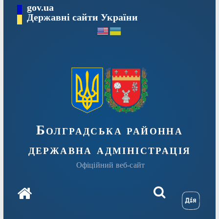
Перейти
gov.ua
Державні сайти України
до
вмісту
Болградська районна
державна адміністрація
Офіційний веб-сайт