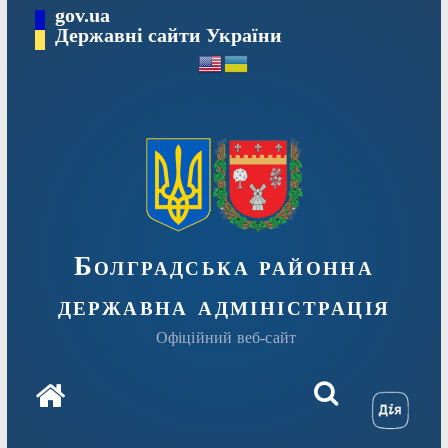
Перейти
gov.ua
Державні сайти України
до
вмісту
Болградська районна
державна адміністрація
Офіційний веб-сайт