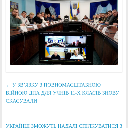
←
У ЗВ’ЯЗКУ З ПОВНОМАСШТАБНОЮ
ВІЙНОЮ ДПА ДЛЯ УЧНІВ 11-Х КЛАСІВ ЗНОВУ
СКАСУВАЛИ
УКРАЇНЦІ ЗМОЖУТЬ НАДАЛІ СПІЛКУВАТИСЯ З