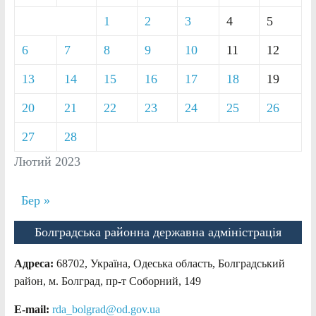
1
2
3
4
5
6
7
8
9
10
11
12
13
14
15
16
17
18
19
20
21
22
23
24
25
26
27
28
Лютий 2023
Бер »
Болградська районна державна адміністрація
Адреса:
68702, Україна, Одеська область, Болградський
район, м. Болград, пр-т Соборний, 149
E-mail:
rda_bolgrad@od.gov.ua