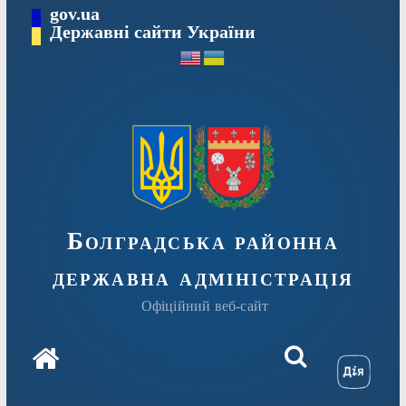
Перейти
gov.ua
Державні сайти України
до
вмісту
Болградська районна
державна адміністрація
Офіційний веб-сайт