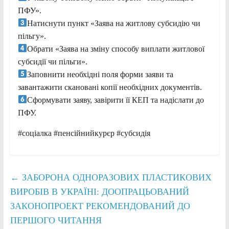
ПФУ».
Натиснути пункт «Заява на житлову субсидію чи
пільгу».
Обрати «Заява на зміну способу виплати житлової
субсидії чи пільги».
Заповнити необхідні поля форми заяви та
завантажити скановані копії необхідних документів.
Сформувати заяву, завірити її КЕП та надіслати до
ПФУ.
#соціалка #пенсійнийкурєр #субсидія
←
ЗАБОРОНА ОДНОРАЗОВИХ ПЛАСТИКОВИХ
ВИРОБІВ В УКРАЇНІ: ДООПРАЦЬОВАНИЙ
ЗАКОНОПРОЕКТ РЕКОМЕНДОВАНИЙ ДО
ПЕРШОГО ЧИТАННЯ