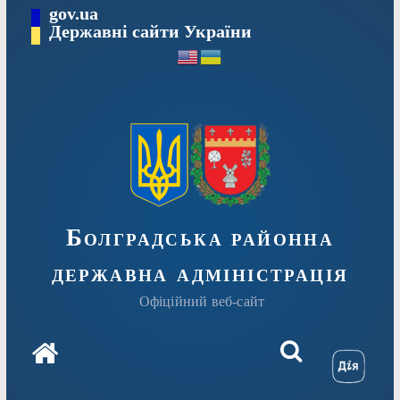
Перейти
gov.ua
Державні сайти України
до
вмісту
Болградська районна
державна адміністрація
Офіційний веб-сайт