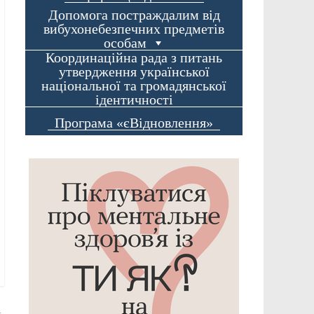
Допомога постраждалим від
вибухонебезпечних предметів
особам
Координаційна рада з питань
утвердження української
національної та громадянської
ідентичності
Програма «єВідновлення»