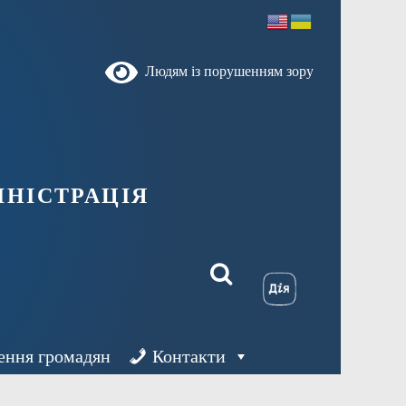
Людям із порушенням зору
ністрація
ення громадян
Контакти