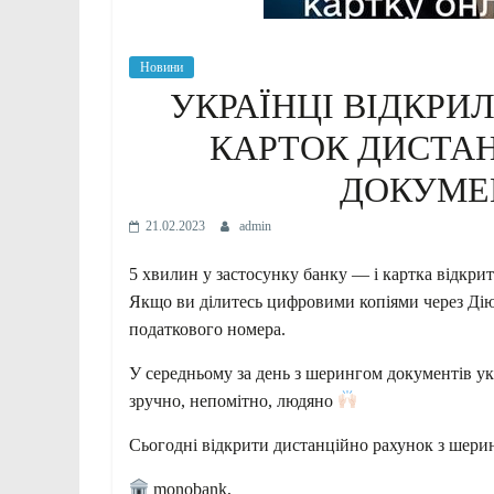
Новини
УКРАЇНЦІ ВІДКРИЛ
КАРТОК ДИСТА
ДОКУМЕН
21.02.2023
admin
5 хвилин у застосунку банку — і картка відкрит
Якщо ви ділитесь цифровими копіями через Дію, т
податкового номера.
У середньому за день з шерингом документів ук
зручно, непомітно, людяно
Сьогодні відкрити дистанційно рахунок з шерин
monobank,