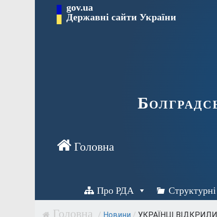
Перейти
gov.ua
Державні сайти України
до
вмісту
Болградс
Про РДА
Структурні
/
Новини
/
УКРАЇНЦІ ВІДКРИЛИ 