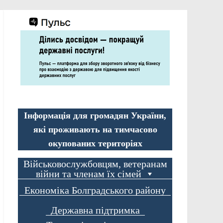
Інформація для громадян України,
які проживають на тимчасово
окупованих територіях
Військовослужбовцям, ветеранам
війни та членам їх сімей
Економіка Болградського району
Державна підтримка