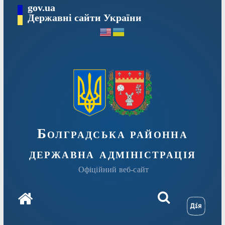
Перейти
gov.ua
Державні сайти України
до
вмісту
Болградська районна
державна адміністрація
Офіційний веб-сайт