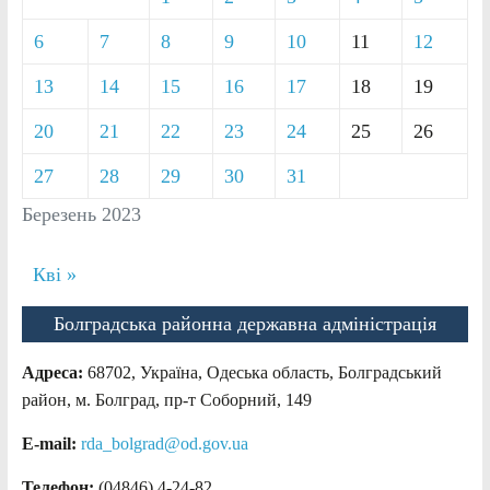
6
7
8
9
10
11
12
13
14
15
16
17
18
19
20
21
22
23
24
25
26
27
28
29
30
31
Березень 2023
Кві »
Болградська районна державна адміністрація
Адреса:
68702, Україна, Одеська область, Болградський
район, м. Болград, пр-т Соборний, 149
E-mail:
rda_bolgrad@od.gov.ua
Телефон:
(04846) 4-24-82