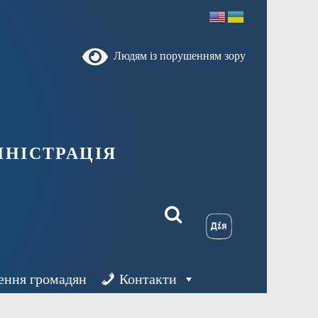
Людям із порушенням зору
ністрація
ення громадян
Контакти