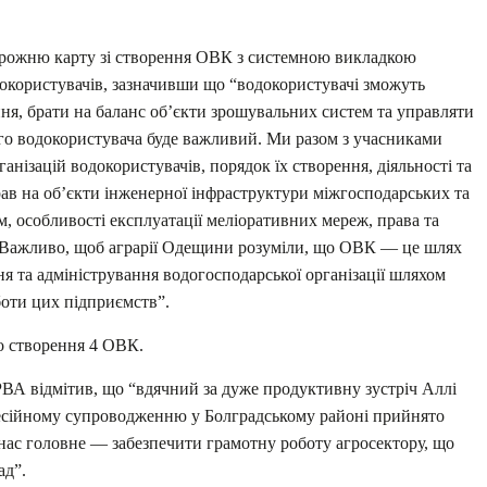
рожню карту зі створення ОВК з системною викладкою
користувачів, зазначивши що “водокористувачі зможуть
ня, брати на баланс об’єкти зрошувальних систем та управляти
ого водокористувача буде важливий. Ми разом з учасниками
анізацій водокористувачів, порядок їх створення, діяльності та
ав на об’єкти інженерної інфраструктури міжгосподарських та
 особливості експлуатації меліоративних мереж, права та
в. Важливо, щоб аграрії Одещини розуміли, що ОВК — це шлях
ня та адміністрування водогосподарської організації шляхом
боти цих підприємств”.
о створення 4 ОВК.
РВА відмітив, що “вдячний за дуже продуктивну зустріч Аллі
фесійному супроводженню у Болградському районі прийнято
нас головне — забезпечити грамотну роботу агросектору, що
ад”.