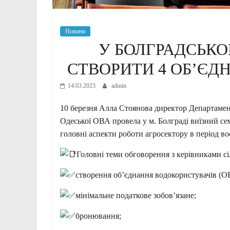
Новини
У БОЛГРАДСЬК
СТВОРИТИ 4 ОБ’ЄД
14.03.2023
admin
​10 березня Алла Стоянова директор Департамен
Одеської ОВА провела у м. Болграді виїзний с
головні аспекти роботи агросектору в період во
Головні теми обговорення з керівниками с
створення об’єднання водокористувачів (О
мінімальне податкове зобов’язане;
бронювання;