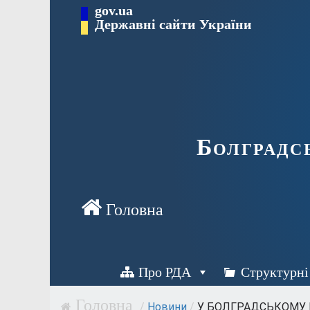
Перейти
gov.ua
Державні сайти України
до
вмісту
Болградс
Про РДА
Структурні
/
Новини
/
У БОЛГРАДСЬКОМУ Р