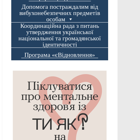
Допомога постраждалим від
вибухонебезпечних предметів
особам
Координаційна рада з питань
утвердження української
національної та громадянської
ідентичності
Програма «єВідновлення»