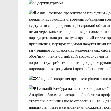
держпідтримка.
Алла Стоянова презентувала присутнім До
юридичних тонкощів створення об’єднання водо
гуртуватися в юридично зареєстровані об’єднан
ними через колективні рішення, де голос кожн
наради ретельно розглянули правовий статус орг
припинення, порядок та умови набуття ними пр
внутрішньогосподарських меліоративних систем,
обов’язки членів організацій водокористувачі
до розвитку. Треба змінювати підхід до керуван
впровадження зрозумілої і прозорої системи ро
У ході обговорення прийнято рішення щод
Геннадій Бамбура начальник Болградської 
Андріївні. Завдяки злагодженої роботи та про
стратегічне рішення щодо створення ОВК. Для 
напряму впливає на наповнення бюджетів гром