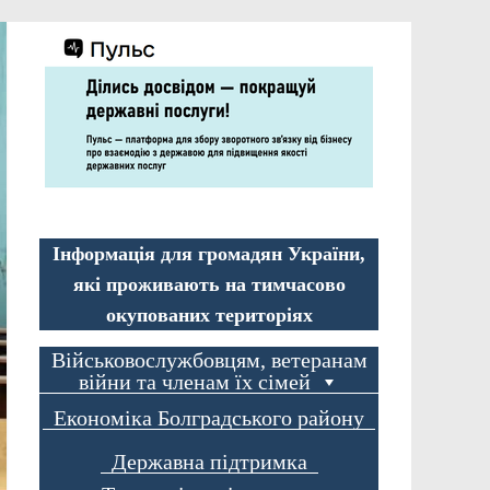
Інформація для громадян України,
які проживають на тимчасово
окупованих територіях
Військовослужбовцям, ветеранам
війни та членам їх сімей
Економіка Болградського району
Державна підтримка