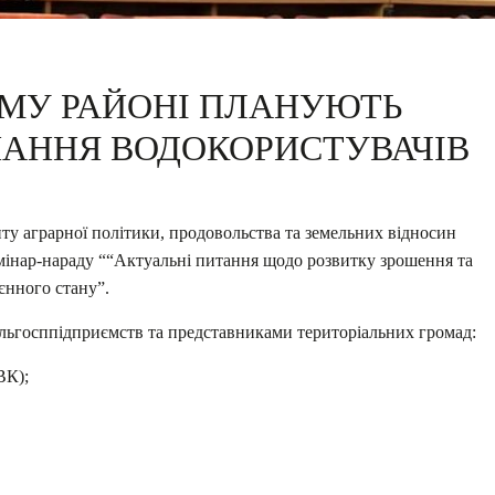
ОМУ РАЙОНІ ПЛАНУЮТЬ
НАННЯ ВОДОКОРИСТУВАЧІВ
ту аграрної політики, продовольства та земельних відносин
емінар-нараду ““Актуальні питання щодо розвитку зрошення та
єнного стану”.
ільгосппідприємств та представниками територіальних громад:
ВК);