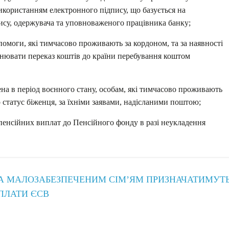
икористанням електронного підпису, що базується на
ису, одержувача та уповноваженого працівника банку;
помоги, які тимчасово проживають за кордоном, та за наявності
снювати переказ коштів до країни перебування коштом
на в період воєнного стану, особам, які тимчасово проживають
 статус біженця, за їхніми заявами, надісланими поштою;
пенсійних виплат до Пенсійного фонду в разі неукладення
 МАЛОЗАБЕЗПЕЧЕНИМ СІМ’ЯМ ПРИЗНАЧАТИМУТ
СПЛАТИ ЄСВ