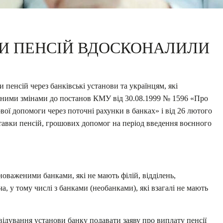
И ПЕНСІЙ ВДОСКОНАЛИЛИ
 пенсій через банківські установи та українцям, які
еними змінами до постанов КМУ від 30.08.1999 № 1596 «Про
ої допомоги через поточні рахунки в банках» і від 26 лютого
тавки пенсій, грошових допомог на період введення воєнного
новаженими банками, які не мають філій, відділень,
, у тому числі з банками (необанками), які взагалі не мають
двідування установи банку подавати заяву про виплату пенсії