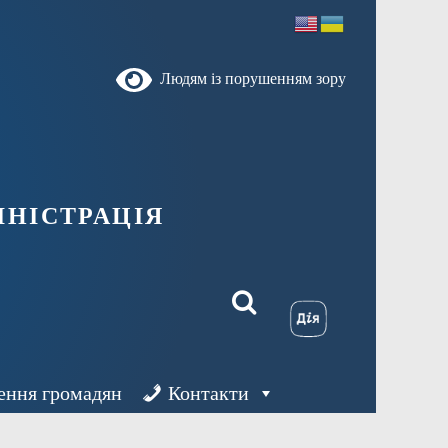
Людям із порушенням зору
ністрація
ення громадян
Контакти