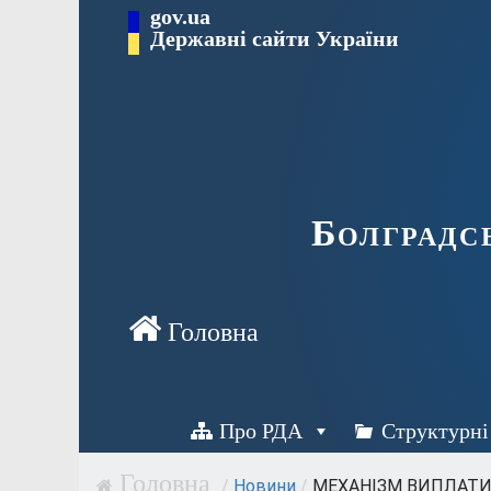
Перейти
gov.ua
Державні сайти України
до
вмісту
Болградс
Про РДА
Структурні
/
Новини
/
МЕХАНІЗМ ВИПЛАТИ