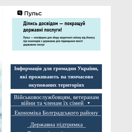
Інформація для громадян України,
які проживають на тимчасово
окупованих територіях
Військовослужбовцям, ветеранам
війни та членам їх сімей
Економіка Болградського району
Державна підтримка