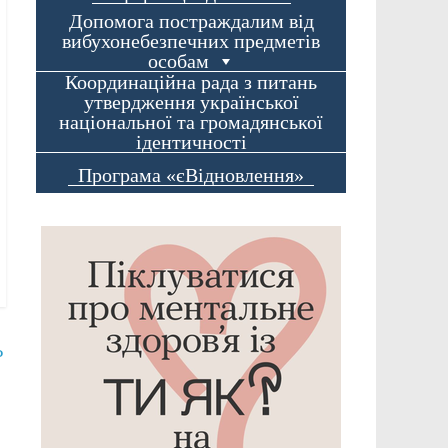
Допомога постраждалим від
вибухонебезпечних предметів
особам
Координаційна рада з питань
утвердження української
національної та громадянської
ідентичності
Програма «єВідновлення»
Ь