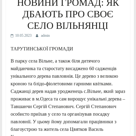
НОВИНИ ГРОМАД: ЯК
ДБАЮТЬ ПРО СВОЄ
СЕЛО ВІЛЬНЯНЦІ
10.05.2023
admin
ТАРУТИНСЬКОЇ ГРОМАДИ
В парку села Вільне, а також біля дитячого
майданчика та старостату висаджено 60 садженців
унікального дерева павловнія. Це дерево з великою
кроною та блідо-фіолетовими гарними квітками.
Саджанці дерев надав уродженець с.Вільне, який зараз
проживає в м.Одеса та сам вирощує унікальні дерева –
Тавшанчи Сергій Степанович. Сергій Степанович
особисто приїхав у село та організував посадку
павловнії. У цьому йому
допомагали працівники з
благоустрою та житель села Цвятков Василь