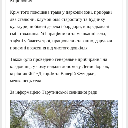
Кирилович.
Крім того покошена трава у парковій зоні, прибрані
два стадіони, клумби біля старостату та Будинку
культури, побілені дерева і бордюри, впорядковані
сміттєзвалища. Усі працівники та мешканці села,
задіяні у благоустрої, працювали старанно, даруючи
приємні враження від чистого довкілля.
Також було проведено генеральне прибирання на
кладовищі, у чому надали допомогу Денис Іоргов,
керівник ФГ «Дігор-І» та Валерій Фучіджи,
мешканець села.
За інформацією Тарутинської селищної ради