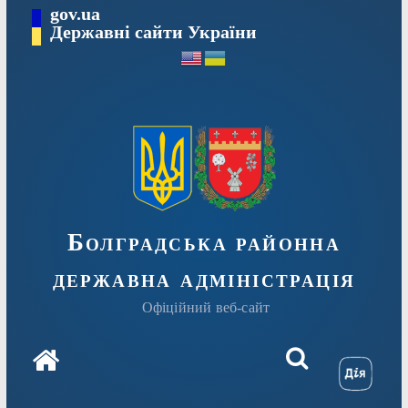
Перейти
gov.ua
Державні сайти України
до
вмісту
Болградська районна
державна адміністрація
Офіційний веб-сайт