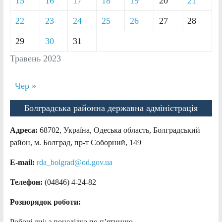
15
16
17
18
19
20
21
22
23
24
25
26
27
28
29
30
31
Травень 2023
Чер »
Болградська районна державна адміністрація
Адреса:
68702, Україна, Одеська область, Болградський
район, м. Болград, пр-т Соборний, 149
E-mail:
rda_bolgrad@od.gov.ua
Телефон:
(04846) 4-24-82
Розпорядок роботи:
Робочі дні: з понеділка по п’ятницю