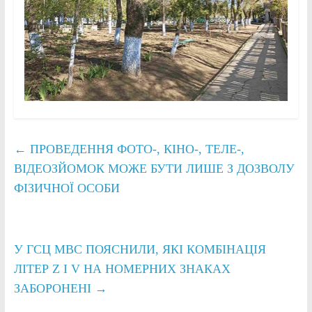
←
ПРОВЕДЕННЯ ФОТО-, КІНО-, ТЕЛЕ-,
ВІДЕОЗЙОМОК МОЖЕ БУТИ ЛИШЕ З ДОЗВОЛУ
ФІЗИЧНОЇ ОСОБИ
У ГСЦ МВС ПОЯСНИЛИ, ЯКІ КОМБІНАЦІЯ
ЛІТЕР Z І V НА НОМЕРНИХ ЗНАКАХ
ЗАБОРОНЕНІ
→