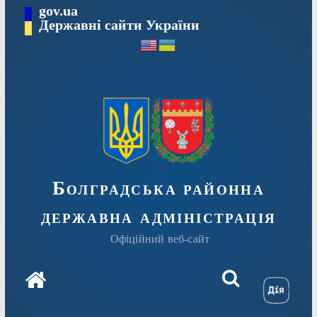
Перейти
gov.ua
Державні сайти України
до
вмісту
Болградська районна
державна адміністрація
Офіційний веб-сайт