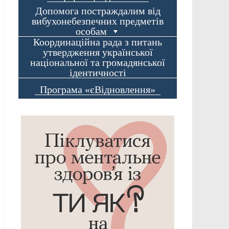
Допомога постраждалим від
вибухонебезпечних предметів
особам
Координаційна рада з питань
утвердження української
національної та громадянської
ідентичності
Програма «єВідновлення»