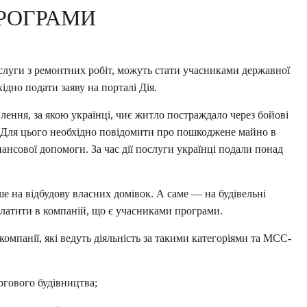
РОГРАМИ
ослуги з ремонтних робіт, можуть стати учасниками державної
дно подати заяву на порталі Дія.
лення, за якою українці, чиє житло постраждало через бойові
 Для цього необхідно
повідомити про пошкоджене майно в
нансової допомоги. За час дії послуги українці подали понад
 на відбудову власних домівок. А саме — на будівельні
платити в компаній, що є учасниками програми.
мпанії, які ведуть діяльність за такими категоріями та МСС-
ргового будівництва;