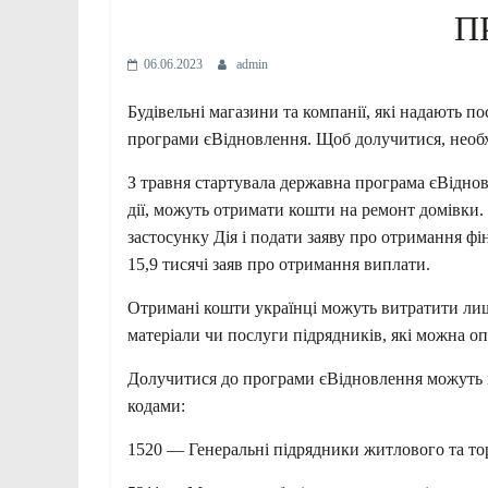
П
06.06.2023
admin
Будівельні магазини та компанії, які надають п
програми єВідновлення. Щоб долучитися, необхі
З травня стартувала державна програма єВіднов
дії, можуть отримати кошти на ремонт домівки.
застосунку Дія і подати заяву про отримання фі
15,9 тисячі заяв про отримання виплати.
Отримані кошти українці можуть витратити лише
матеріали чи послуги підрядників, які можна о
Долучитися до програми єВідновлення можуть ко
кодами:
1520 — Генеральні підрядники житлового та то