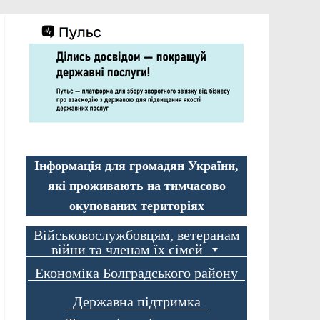
Інформація для громадян України,
які проживають на тимчасово
окупованих територіях
Військовослужбовцям, ветеранам
війни та членам їх сімей
Економіка Болградського району
Державна підтримка