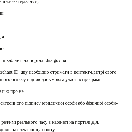
а пиломатеріалами;
ми.
ія
нес
 в кабінеті на порталі diia.gov.ua
erchant ID, яку необхідно отримати в контакт-центрі свого
ашого бізнесу відповідає умовам участі в програмі
ацію про неї
електронного підпису юридичної особи або фізичної особи-
 режимі реального часу в кабінеті на порталі Дія.
ійде на електронну пошту.