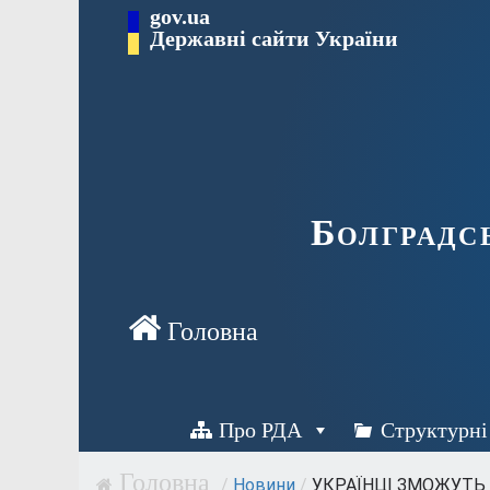
Перейти
gov.ua
Державні сайти України
до
вмісту
Болградс
Про РДА
Структурні
/
Новини
/
УКРАЇНЦІ ЗМОЖУТЬ 