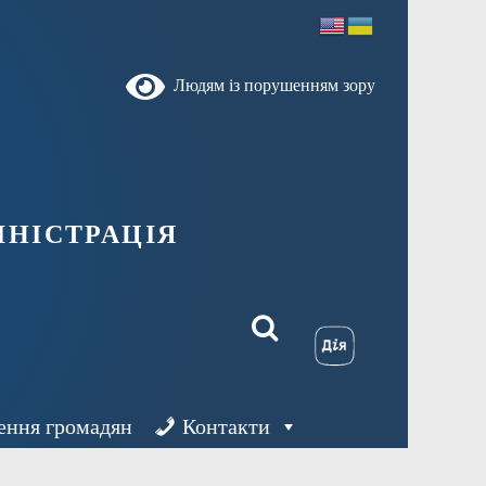
Людям із порушенням зору
ністрація
ення громадян
Контакти