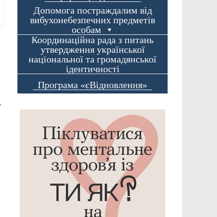
Допомога постраждалим від
вибухонебезпечних предметів
особам
Координаційна рада з питань
утвердження української
національної та громадянської
ідентичності
Програма «єВідновлення»
→