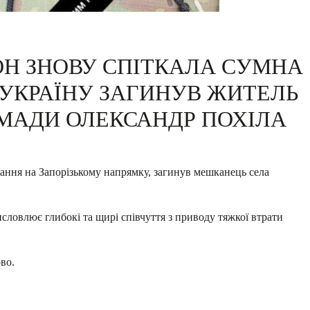
ОН ЗНОВУ СПІТКАЛА СУМНА
А УКРАЇНУ ЗАГИНУВ ЖИТЕЛЬ
ОМАДИ ОЛЕКСАНДР ПОХІЛА
ання на Запорізькому напрямку, загинув мешканець села
словлює глибокі та щирі співчуття з приводу тяжкої втрати
во.