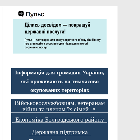
Інформація для громадян України,
які проживають на тимчасово
окупованих територіях
Військовослужбовцям, ветеранам
війни та членам їх сімей
Економіка Болградського району
Державна підтримка