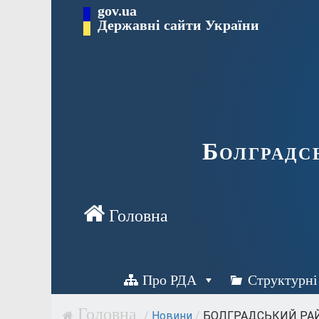
Перейти
gov.ua
Державні сайти України
до
вмісту
Болградс
Про РДА
Структурні
/
Новини
/
БОЛГРАДСЬКИЙ РАЙО