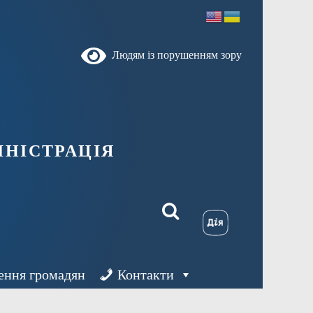
Людям із порушенням зору
ністрація
ення громадян
Контакти