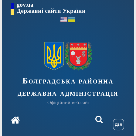
Перейти
gov.ua
Державні сайти України
до
вмісту
Болградська районна
державна адміністрація
Офіційний веб-сайт