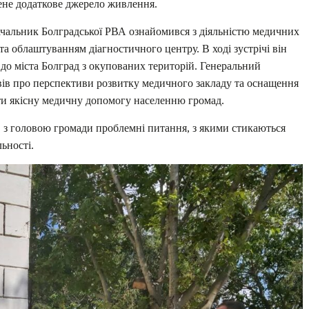
чене додаткове джерело живлення.
начальник Болградської РВА ознайомився з діяльністю медичних
а облаштуванням діагностичного центру. В ході зустрічі він
 до міста Болград з окупованих територій. Генеральний
вів про перспективи розвитку медичного закладу та оснащення
ти якісну медичну допомогу населенню громад.
в з головою громади проблемні питання, з якими стикаються
льності.