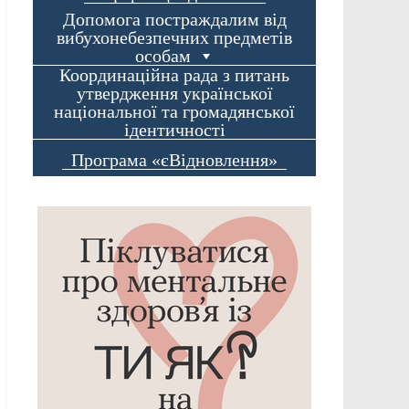
Допомога постраждалим від
вибухонебезпечних предметів
особам
Координаційна рада з питань
утвердження української
національної та громадянської
ідентичності
Програма «єВідновлення»