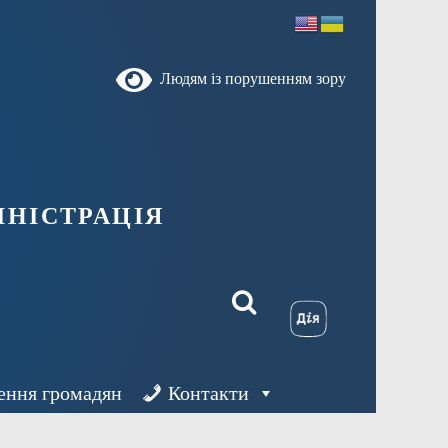
Людям із порушенням зору
ністрація
ення громадян
Контакти