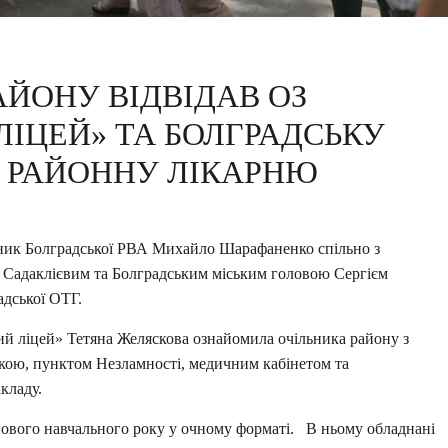
АЙОНУ ВІДВІДАВ ОЗ
ЛІЦЕЙ» ТА БОЛГРАДСЬКУ
 РАЙОННУ ЛІКАРНЮ
ник Болградської РВА Михайло Шарафаненко спільно з
 Садаклієвим та Болградським міським головою Сергієм
адської ОТГ.
ий ліцей» Тетяна Желяскова ознайомила очільника району з
екою, пунктом Незламності, медичним кабінетом та
кладу.
нового навчального року у очному форматі. В ньому обладнані