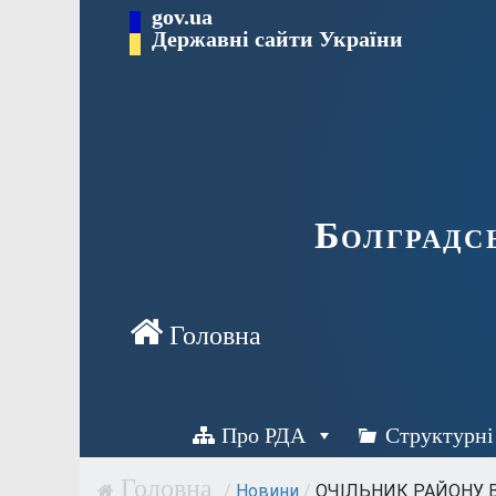
Перейти
gov.ua
Державні сайти України
до
вмісту
Болградс
Про РДА
Структурні
/
Новини
/
ОЧІЛЬНИК РАЙОНУ ВІ