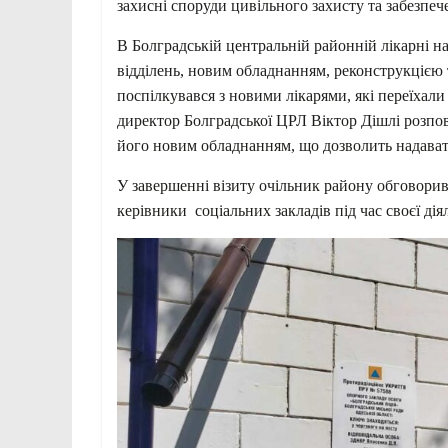
захисні споруди цивільного захисту та забезпе
В Болградській центральній районній лікарні 
відділень, новим обладнанням, реконструкцією т
поспілкувався з новими лікарями, які переїхали
директор Болградської ЦРЛ Віктор Дішлі розпо
його новим обладнанням, що дозволить надава
У завершенні візиту очільник району обговори
керівники соціальних закладів під час своєї дія