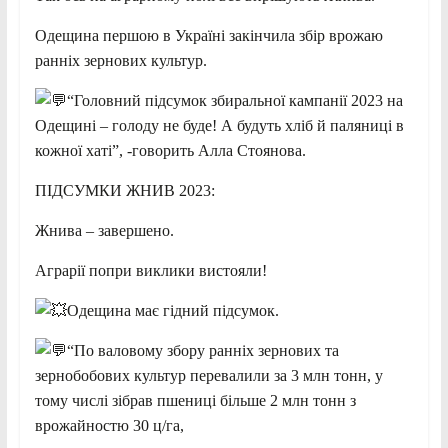
Одещина першою в Україні закінчила збір врожаю
ранніх зернових культур.
“Головний підсумок збиральної кампанії 2023 на
Одещині – голоду не буде! А будуть хліб й паляниці в
кожної хаті”, -говорить Алла Стоянова.
ПІДСУМКИ ЖНИВ 2023:
Жнива – завершено.
Аграрії попри виклики вистояли!
Одещина має гідний підсумок.
“По валовому збору ранніх зернових та
зернобобових культур перевалили за 3 млн тонн, у
тому числі зібрав пшениці більше 2 млн тонн з
врожайностю 30 ц/га,