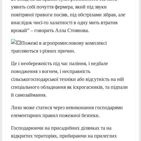
уявить собі почуття фермера, який під звуки
повітряної тривоги посіяв, під обстрілами зібрав, але
внаслідок чиєї-то халатності в одну мить втратив
врожай” – говорить Алла Стоянова.
Пожежі в агропромисловому комплексі
трапляються з різних причин.
Це і необережність під час паління, і недбале
поводження з вогнем, і несправність
сільськогосподарської техніки або відсутність на ній
спеціального обладнання як іскрогасників, та підпали
й самозаймання.
Лихо може статися через невиконання господарями
елементарних правил пожежної безпеки.
Господарюючи на присадибних ділянках та на
відкритих територіях, прибираючи на прилеглих