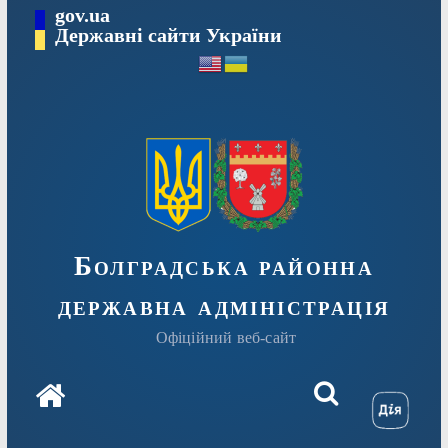
Перейти
gov.ua
Державні сайти України
до
вмісту
Болградська районна
державна адміністрація
Офіційний веб-сайт