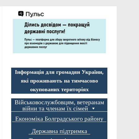
Інформація для громадян України,
які проживають на тимчасово
окупованих територіях
Військовослужбовцям, ветеранам
війни та членам їх сімей
Економіка Болградського району
Державна підтримка