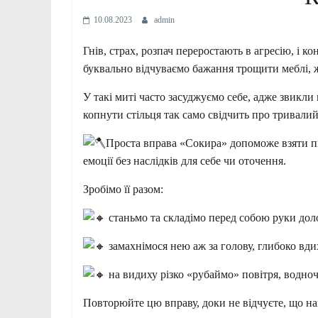
10.08.2023
admin
Гнів, страх, розпач переростають в агресію, і 
буквально відчуваємо бажання трощити меблі, ж
У такі миті часто засуджуємо себе, адже звикли
копнути стільця так само свідчить про тривалий 
Проста вправа «Сокира» допоможе взяти пі
емоції без наслідків для себе чи оточення.
Зробімо її разом:
станьмо та складімо перед собою руки доло
замахнімося нею аж за голову, глибоко вд
на видиху різко «рубаймо» повітря, водно
Повторюйте цю вправу, доки не відчуєте, що на