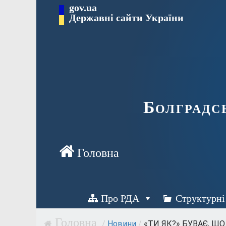
Перейти
gov.ua
Державні сайти України
до
вмісту
Болградс
Про РДА
Структурні
/
Новини
/
«ТИ ЯК?» БУВАЄ, ЩО..