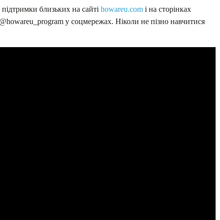
 підтримки близьких на сайті
howareu.com
і на сторінках
 @howareu_program у соцмережах. Ніколи не пізно навчитися