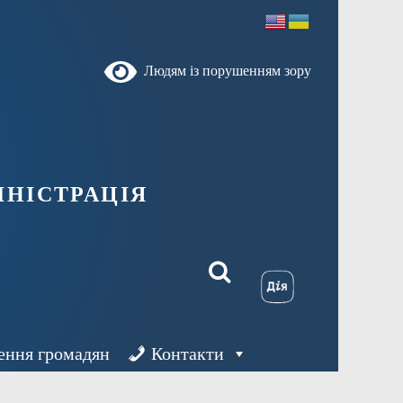
Людям із порушенням зору
ністрація
ення громадян
Контакти