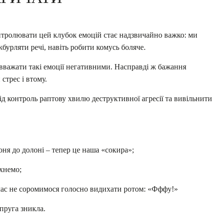
контролювати цей клубок емоцій стає надзвичайно важко: ми
бурляти речі, навіть робити комусь боляче.
 вважати такі емоції негативними. Насправді ж бажання
стрес і втому.
д контроль раптову хвилю деструктивної агресії та вивільнити
ня до долоні – тепер це наша «сокира»;
ихнемо;
час не соромимося голосно видихати ротом: «Фффу!»
пруга зникла.