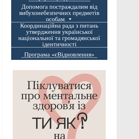
Допомога постраждалим від
вибухонебезпечних предметів
особам
Координаційна рада з питань
утвердження української
національної та громадянської
ідентичності
Програма «єВідновлення»