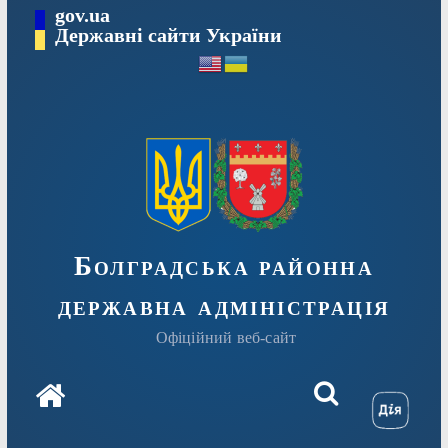
Перейти
gov.ua
Державні сайти України
до
вмісту
Болградська районна
державна адміністрація
Офіційний веб-сайт