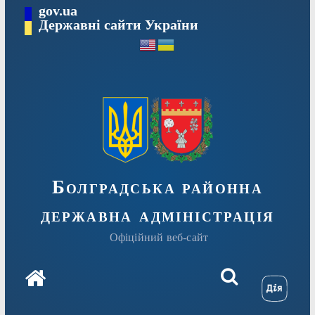
Перейти
gov.ua
Державні сайти України
до
вмісту
Болградська районна
державна адміністрація
Офіційний веб-сайт