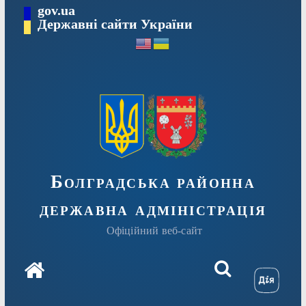
Перейти
gov.ua
Державні сайти України
до
вмісту
Болградська районна
державна адміністрація
Офіційний веб-сайт