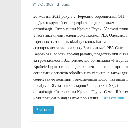
27.10.2023
admin
26 жовтня 202З року в с. Бородiно Бородiнської ОТГ
відбувся круглий стіл-зустріч з представниками
організації «Інтернешнл Крайсіс Груп». У заході взял
участь заступник голови Болградської РВА Олександр
Іорданов, начальник відділу економіки та
агропромислового розвитку Болградської РВА Світла
Вербанова, голови громад району, представники бізн
та громадськості. Зазначимо, що організація «Інтерн
Крайсіс Груп» створена для вивчення витоків, причин
соціальних аспектів збройних конфліктів, а також для
формування політики і рекомендації щодо ліквідації ї
наслідків. Як зазначив старший аналітик в Україні
організації «Інтернешнл Крайсіс Груп» Сімон Шлегел
«Ми працюємо над звітом про вплив
[…Читати далі…
Read more