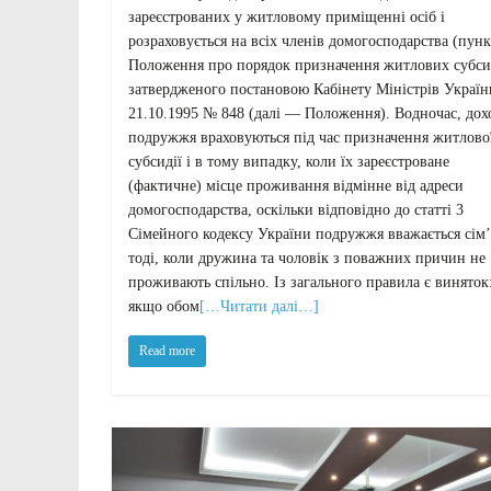
зареєстрованих у житловому приміщенні осіб і
розраховується на всіх членів домогосподарства (пунк
Положення про порядок призначення житлових субси
затвердженого постановою Кабінету Міністрів Україн
21.10.1995 № 848 (далі — Положення). Водночас, дох
подружжя враховуються під час призначення житлово
субсидії і в тому випадку, коли їх зареєстроване
(фактичне) місце проживання відмінне від адреси
домогосподарства, оскільки відповідно до статті 3
Сімейного кодексу України подружжя вважається сім’
тоді, коли дружина та чоловік з поважних причин не
проживають спільно. Із загального правила є виняток
якщо обом
[…Читати далі…]
Read more