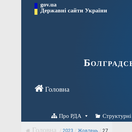
Перейти
gov.ua
Державні сайти України
до
вмісту
Болградс
Про РДА
Структурні
/
2023
/
Жовтень
/
27