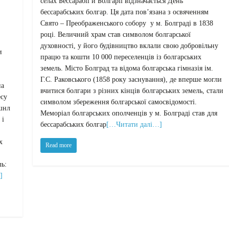
селах Бессарабії й Болгарії відзначається День
бессарабських болгар. Ця дата пов’язана з освяченням
Свято – Преображенського собору у м. Болграді в 1838
році. Величний храм став символом болгарської
духовності, у його будівництво вклали свою добровільну
и
працю та кошти 10 000 переселенців із болгарських
земель. Місто Болград та відома болгарська гімназія ім.
Г.С. Раковського (1858 року заснування), де вперше могли
на
вчитися болгари з різних кінців болгарських земель, стали
есу
символом збереження болгарської самосвідомості.
ешнл
Меморіал болгарських ополченців у м. Болграді став для
 і
бессарабських болгар
[…Читати далі…]
х
Read more
ь:
]