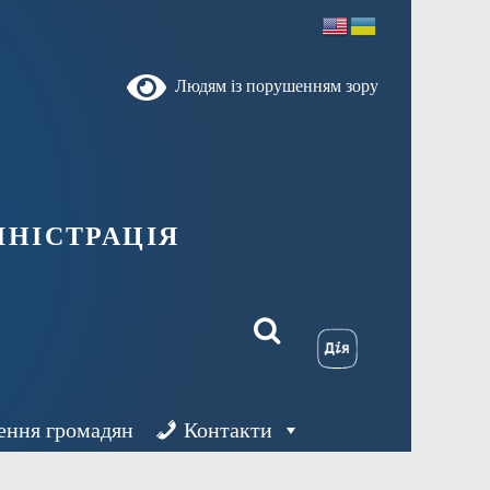
Людям із порушенням зору
ністрація
ення громадян
Контакти