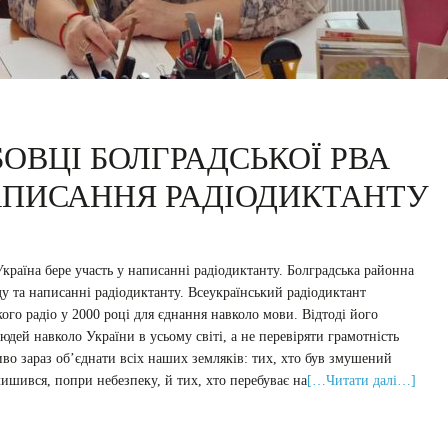
ОВЦІ БОЛГРАДСЬКОЇ РВА
АПИСАННЯ РАДІОДИКТАНТУ
Україна бере участь у написанні радіодиктанту. Болградська районна
ду та написанні радіодиктанту. Всеукраїнський радіодиктант
ого радіо у 2000 році для єднання навколо мови. Відтоді його
дей навколо України в усьому світі, а не перевіряти грамотність
во зараз об’єднати всіх наших земляків: тих, хто був змушений
лишився, попри небезпеку, й тих, хто перебуває на
[…Читати далі…]