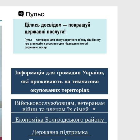
Інформація для громадян України,
які проживають на тимчасово
окупованих територіях
Військовослужбовцям, ветеранам
війни та членам їх сімей
Економіка Болградського району
Державна підтримка