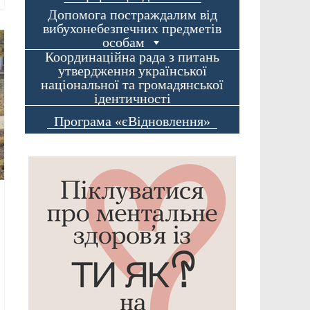
Допомога постраждалим від
вибухонебезпечних предметів
особам
Координаційна рада з питань
утвердження української
національної та громадянської
ідентичності
Програма «єВідновлення»