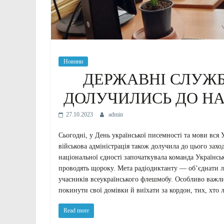
Новини
ДЕРЖАВНІ СЛУЖБ
ДОЛУЧИЛИСЬ ДО Н
27.10.2023
admin
Сьогодні, у День української писемності та мови вся 
військова адміністрація також долучила до цього захо
національної єдності започаткувала команда Українськ
проводять щороку. Мета радіодиктанту — об’єднати лю
учасників всеукраїнського флешмобу. Особливо важли
покинути свої домівки й виїхати за кордон, тих, хто 
Read more