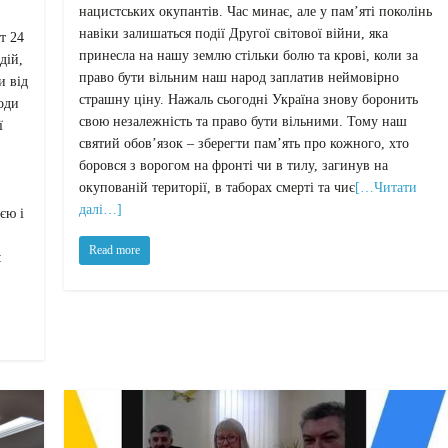
нацистських окупантів. Час минає, але у пам’яті поколінь
навіки залишаться події Другої світової війни, яка
т 24
принесла на нашу землю стільки болю та крові, коли за
дій,
право бути вільним наш народ заплатив неймовірно
и від
страшну ціну. Нажаль сьогодні Україна знову боронить
оди
свою незалежність та право бути вільними. Тому наш
ї
святий обов’язок – зберегти пам’ять про кожного, хто
боровся з ворогом на фронті чи в тилу, загинув на
окупованій території, в таборах смерті та чиє
[…Читати
далі…]
єю і
Read more
: