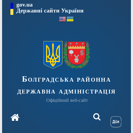
Перейти
gov.ua
Державні сайти України
до
вмісту
Болградська районна
державна адміністрація
Офіційний веб-сайт