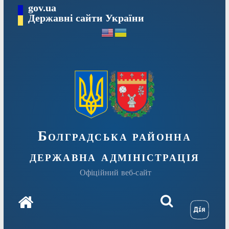
Перейти
gov.ua
Державні сайти України
до
вмісту
Болградська районна
державна адміністрація
Офіційний веб-сайт