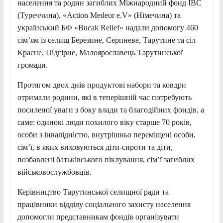
населення та родин загиблих Міжнародний фонд ІВС
(Туреччина), «Action Medeor е.V» (Німечина) та
український БФ «Bucak Relief» надали допомогу 460
сім’ям із селищ Березине, Серпневе, Тарутине та сіл
Красне, Підгірне, Малоярославець Тарутинської
громади.
Протягом двох днів продуктові набори та ковдри
отримали родини, які в теперішній час потребують
посиленої уваги з боку влади та благодійних фондів, а
саме: одинокі люди похилого віку старше 70 років,
особи з інвалідністю, внутрішньо переміщені особи,
сім’ї, в яких виховуються діти-сироти та діти,
позбавлені батьківського піклування, сім’ї загиблих
військовослужбовців.
Керівництво Тарутинської селищної ради та
працівники відділу соціального захисту населення
допомогли представникам фондів організувати