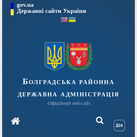
Перейти
gov.ua
Державні сайти України
до
вмісту
Болградська районна
державна адміністрація
Офіційний веб-сайт