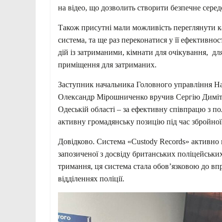
на відео, що дозволить створити безпечне серед
Також присутні мали можливість переглянути кад
система, та ще раз переконатися у її ефективно
дій із затриманими, кімнати для очікування, для
приміщення для затриманих.
Заступник начальника Головного управління Нац
Олександр Мірошниченко вручив Сергію Димітр
Одеській області –
за ефективну співпрацю з пол
активну громадянську позицію під час збройної а
Довідково. Система «Custody Records» активно вп
запозиченої з досвіду британських поліцейських
тримання, ця система стала обов’язковою до вп
відділеннях поліції.