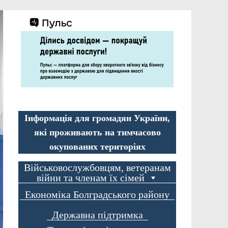
Інформація для громадян України,
які проживають на тимчасово
окупованих територіях
Військовослужбовцям, ветеранам
війни та членам їх сімей
Економіка Болградського району
Державна підтримка