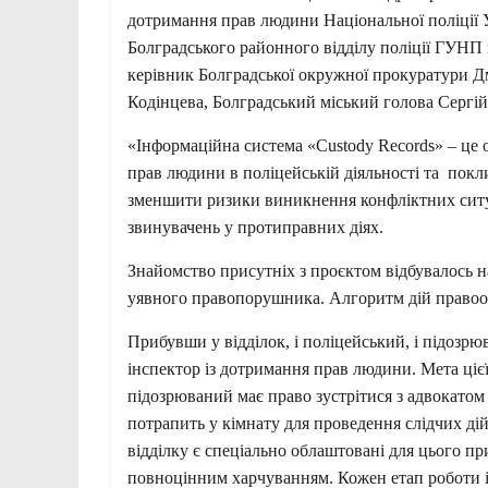
дотримання прав людини Національної поліції 
Болградського районного відділу поліції
ГУНП в
керівник Болградської окружної прокуратури Д
Кодінцева, Болградський міський голова Сергі
«Інформаційна система «Custody Records» – це 
прав людини в поліцейській діяльності та
покли
зменшити ризики виникнення конфліктних ситуа
звинувачень у протиправних діях.
Знайомство присутніх з проєктом відбувалось н
уявного правопорушника. Алгоритм дій правоо
Прибувши у відділок, і поліцейський, і підозр
інспектор із дотримання прав людини. Мета цієї
підозрюваний має право зустрітися з адвокатом 
потрапить у кімнату для проведення слідчих ді
відділку є спеціально облаштовані для цього п
повноцінним харчуванням. Кожен етап роботи і