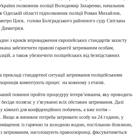
України полковник поліції Володимир Захаренко, начальник
 Одеській області підполковник поліції Роман Михайлов,
митро Цоєв, голова Болградського районного суду Світлана
й Димитрієв.
один з кроків впровадження європейських стандартів захисту
кана забезпечити правові гарантії затриманим особам,
цій, а також убезпечити поліцейських від безпідставних
а прикладі стандартної ситуації затримання поліцейськими
хоронців коментують процес на кожному з етапів.
юваний повинні пройти процедуру інтерв’ювання, яку проводить
 бесіди полягає у з’ясуванні всіх обставин затримання. Далі
у кімнаті для конфіденційних побачень, а вже потім –
й. Якщо ж виникне потреба затримати особу на 24 години, у
риміщення: із гарячою та холодною водою, постільною білизною,
з затриманим, наголошують правоохоронці, фіксуватиметься