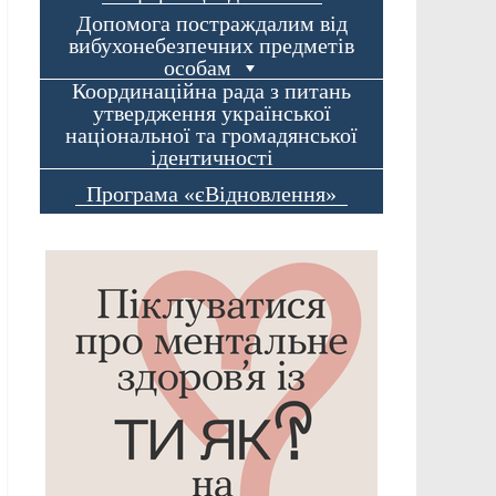
Допомога постраждалим від
вибухонебезпечних предметів
особам
Координаційна рада з питань
утвердження української
національної та громадянської
ідентичності
Програма «єВідновлення»