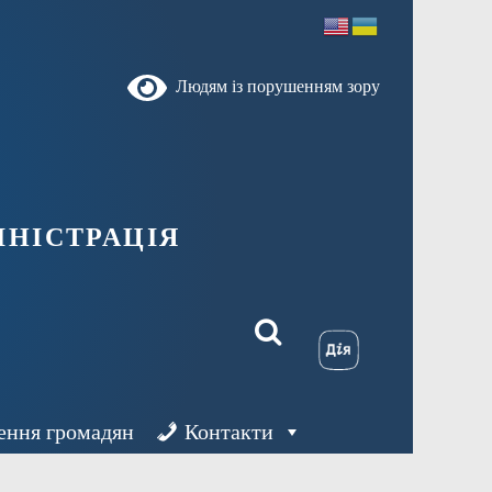
Людям із порушенням зору
ністрація
ення громадян
Контакти