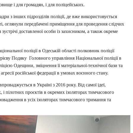
овище і для громадян, і для поліцейських.
ри з інших підрозділів поліції, де вже використовується
сті, оглянули передбачені приміщення для проведення слідчих
 зустрічі доставленої особи із захисником, а також окреме
іональної поліції в Одеській області полковник поліції
ієву Подяку Головного управління Національної поліції в
іцією Одещини, зміцнення її матеріальної-технічної бази та
гресії російської федерації в умовах воєнного стану.
роваджується в Україні з 2016 року. Від самої ідеї,
, і пілотних проєктів в окремих ізоляторах тимчасового
ровадження в усіх ізоляторах тимчасового тримання та