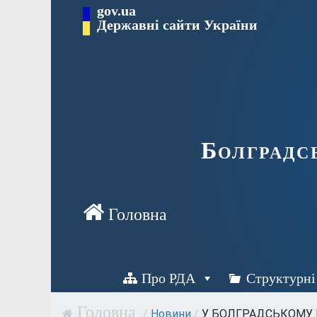
Перейти
gov.ua
Державні сайти України
до
вмісту
Болградс
Про РДА
Структурні
/
Новини
/
У БОЛГРАДСЬКОМУ Р