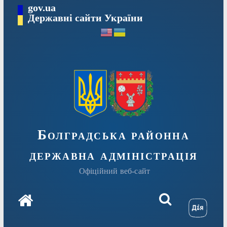
Перейти
gov.ua
Державні сайти України
до
вмісту
Болградська районна
державна адміністрація
Офіційний веб-сайт